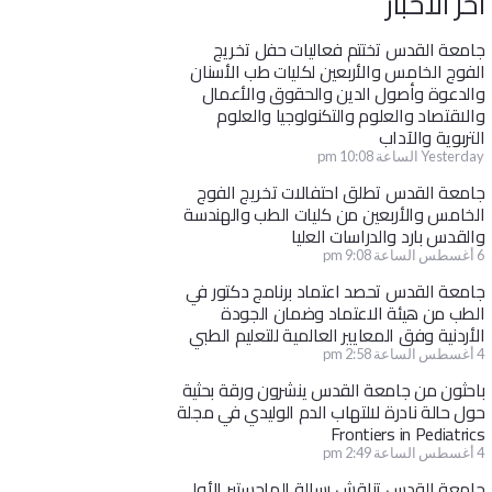
آخر الأخبار
جامعة القدس تختتم فعاليات حفل تخريج
الفوج الخامس والأربعين لكليات طب الأسنان
والدعوة وأصول الدين والحقوق والأعمال
والاقتصاد والعلوم والتكنولوجيا والعلوم
التربوية والآداب
Yesterday الساعة 10:08 pm
جامعة القدس تطلق احتفالات تخريج الفوج
الخامس والأربعين من كليات الطب والهندسة
والقدس بارد والدراسات العليا
6 أغسطس الساعة 9:08 pm
جامعة القدس تحصد اعتماد برنامج دكتور في
الطب من هيئة الاعتماد وضمان الجودة
الأردنية وفق المعايير العالمية للتعليم الطبي
4 أغسطس الساعة 2:58 pm
باحثون من جامعة القدس ينشرون ورقة بحثية
حول حالة نادرة لالتهاب الدم الوليدي في مجلة
Frontiers in Pediatrics
4 أغسطس الساعة 2:49 pm
جامعة القدس تناقش رسالة الماجستير الأولى