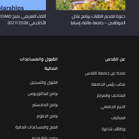
دعوة لتقديم الطلبات: برنامج تبادل
اللقا
الموظفين – جامعة مالقة، إسبانيا
الأكاديمي 2027/2028
عن القدس
القبول والمساعدات
المالية
لمحة عن جامعة القدس
القبول والتسجيل
مكتب رئيس الجامعة
برامج البكالوريوس
المتاحف والمراكز
برامج الماجستير
الحرم الجامعي
برامج الدبلوم
المكتبات
المنح والمساعدات المالية
وظائف شاغرة
برنامج الزائر الدولي