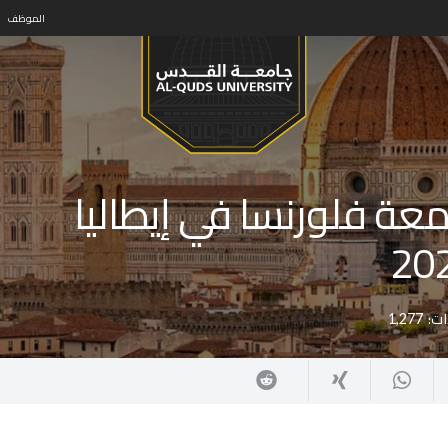
الموظف
معة فلورنسا في إيطاليا
ت:
1,277