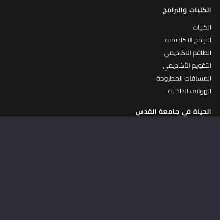
الكليات والبرامج
الكليات
البرامج الاكاديمية
الطاقم الاكاديمي
التقويم الأكاديمي
المساقات المطروحة
الهواتف الداخلية
الحياة في جامعة القدس
الحياة في الجامعة
جولة افتراضية في الجامعة
الكافتيريات
المركز الرياضي
السكنات الداخلية
عمادة شؤون الطلبة
حاضنة الأعمال
مركز التطوير المهني