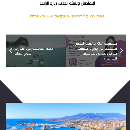
للتفاصيل وتعبئة الطلب، زيارة الرابط:
https://www.itecgoi.in/upcoming_courses
مجموعة RNA جامعة القدس
تستضيف عبر زووم د. جيسيكا
درجة الماجستير في ابتكارات
جو من معرض ستانفورد
علوم المياه
للسرطان
ربما يعجبك ايضا