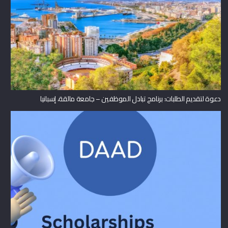
دعوة لتقديم الطلبات: برنامج تبادل الموظفين – جامعة مالقة، إسبانيا