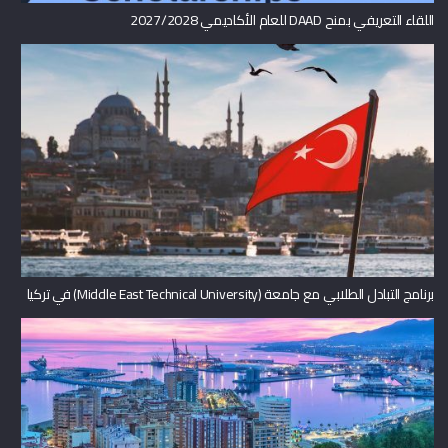
اللقاء التعريفي بمنح DAAD للعام الأكاديمي 2027/2028
برنامج التبادل الطلابي مع جامعة (Middle East Technical University) في تركيا