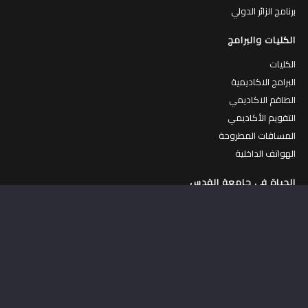
برنامج الزائر الدولي
الكليات والبرامج
الكليات
البرامج الاكاديمية
الطاقم الاكاديمي
التقويم الأكاديمي
المساقات المطروحة
الهواتف الداخلية
الحياة في جامعة القدس
الحياة في الجامعة
جولة افتراضية في الجامعة
الكافتيريات
المركز الرياضي
السكنات الداخلية
عمادة شؤون الطلبة