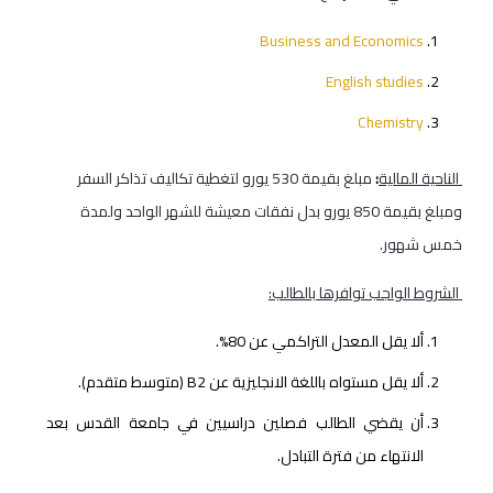
Business and Economics
English studies
Chemistry
الناحية المالية
:
مبلغ بقيمة 530 يورو لتغطية تكاليف تذاكر السفر
ومبلغ بقيمة 850 يورو بدل نفقات معيشة للشهر الواحد ولمدة
خمس شهور.
الشروط الواجب توافرها بالطالب:
ألا يقل المعدل التراكمي عن 80%.
ألا يقل مستواه باللغة الانجليزية عن B2 (متوسط متقدم).
أن يقضي الطالب فصلين دراسيين في جامعة القدس بعد
الانتهاء من فترة التبادل.