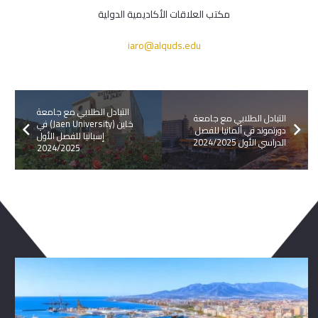
مكتب العلاقات الأكاديمية الدولية
iaro@alquds.edu
التبادل الطلابي مع جامعة
التبادل الطلابي مع جامعة
خاين (Jaen University) في
دورتموند في ألمانيا للفصل
إسبانيا للفصل الأول
الدراسي الأول 2024/2025
2024/2025
ربما يعجبك ايضا