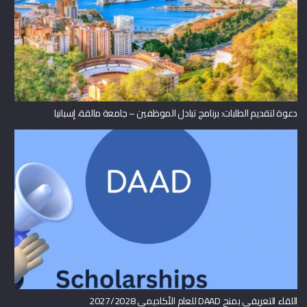
دعوة لتقديم الطلبات: برنامج تبادل الموظفين – جامعة مالقة، إسبانيا
اللقاء التعريفي بمنح DAAD للعام الأكاديمي 2027/2028