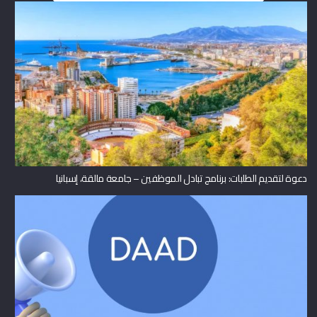
دعوة لتقديم الطلبات: برنامج تبادل الموظفين – جامعة مالقة، إسبانيا