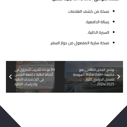
نسخة من كشف العلامات.
رسالة الدافعية.
السيرة الذاتية.
نسخة سارية المفعول من جواز السفر.
برنامج التبادل الطلابي مع
89 فرصة للتدريب السريري في
جامعة Mälardalen السويدية
ألمانيا لطلبة جامعة القدس
للفصل الدراسي الأول
في التخصصات الطبية
2024/2025
والدراسات الثنائية
ربما يعجبك ايضا