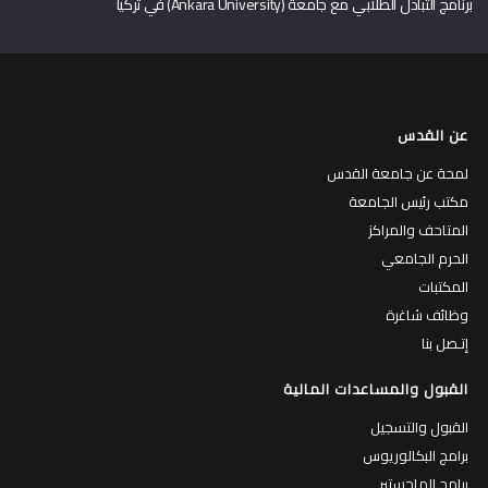
برنامج التبادل الطلابي مع جامعة (Ankara University) في تركيا
عن القدس
لمحة عن جامعة القدس
مكتب رئيس الجامعة
المتاحف والمراكز
الحرم الجامعي
المكتبات
وظائف شاغرة
إتـصل بنا
القبول والمساعدات المالية
القبول والتسجيل
برامج البكالوريوس
برامج الماجستير