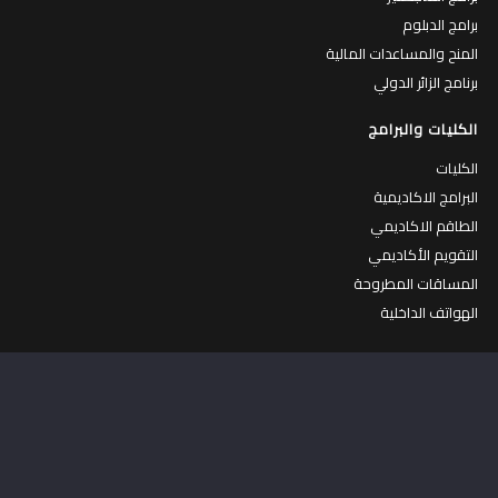
برامج الدبلوم
المنح والمساعدات المالية
برنامج الزائر الدولي
الكليات والبرامج
الكليات
البرامج الاكاديمية
الطاقم الاكاديمي
التقويم الأكاديمي
المساقات المطروحة
الهواتف الداخلية
الحياة في جامعة القدس
الحياة في الجامعة
جولة افتراضية في الجامعة
الكافتيريات
المركز الرياضي