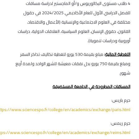
4 طلاب مستوى البكالوريوس و/أو الماجستير لدراسة مساقات
للفصل الدراسي الأول للعام الأكاديمي 2024/2025 في حقول
مختلفة في العلوم الاجتماعية والإنسانية (الأعمال والاقتصاد،
القانون، حقوق الإنسان، العلوم السياسية، العلاقات الدولية، دراسات
أوروبية ودراسات تنموية).
التغطية المالية
:
مبلغ بقيمة 530 يورو لتغطية تكاليف تذاكر السفر
ومبلغ بقيمة 750 يورو بدل نفقات معيشة للشهر الواحد ولمدة أربع
شهور.
المساقات المطروحة في الجامعة المستضيفة
حرم باريس:
ttps://www.sciencespo.fr/college/en/academics/exchange/paris.html
حرم ريمس:
ttps://www.sciencespo.fr/college/en/academics/exchange/reims.html