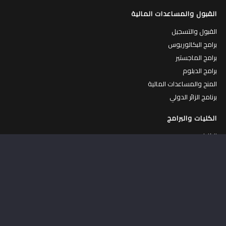
القبول والمساعدات المالية
القبول والتسجيل
برامج البكالوريوس
برامج الماجستير
برامج الدبلوم
المنح والمساعدات المالية
برنامج الزائر الدولي
الكليات والبرامج
الكليات
البرامج الاكاديمية
الطاقم الاكاديمي
التقويم الأكاديمي
المساقات المطروحة
الهواتف الداخلية
الحياة في جامعة القدس