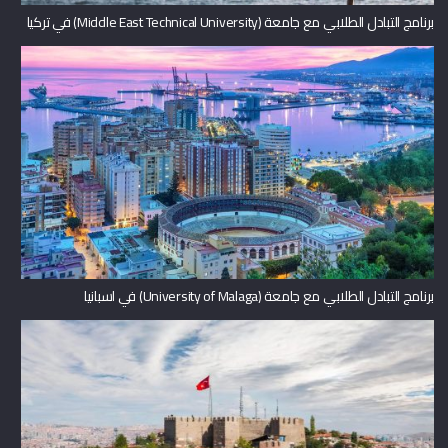
برنامج التبادل الطلابي مع جامعة (Middle East Technical University) في تركيا
برنامج التبادل الطلابي مع جامعة (University of Malaga) في اسبانيا