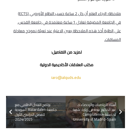
ملاحظة: الرجاء العلم أن كل 2 ساعة حسب النظام الأوروبي (
ECTS)
في الجامعة المضيفة تعادل 1 ساعة معتمدة في جامعة القدس،
على الطلبة أخذ هذه الملاحظة بعين الاعتبار عند تعبئة نموذج معادلة
المساقات.
لمزيد من التفاصيل:
مكتب العلاقات الأكاديمية الدولية
iaro@alquds.edu
أستاذ الرياضيات والإحصاء د.
برنامج التبادل الطلابي مع
عبد الحكيم عيده في زيارة علمية
جامعة Mälardalen السويدية
لجامعة Complutense
للفصل الدراسي الأول
2024/2025
University of Madrid-Spain