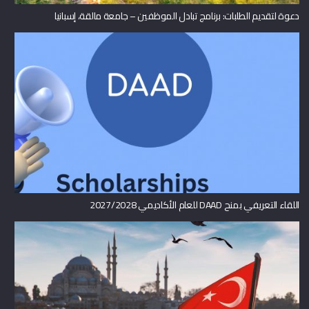
دعوة لتقديم الطلبات: برنامج تبادل الموظفين – جامعة مالقة، إسبانيا
اللقاء التعريفي بمنح DAAD للعام الأكاديمي 2027/2028