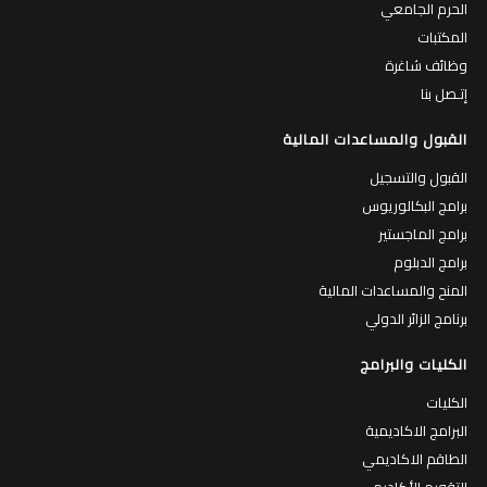
الحرم الجامعي
المكتبات
وظائف شاغرة
إتـصل بنا
القبول والمساعدات المالية
القبول والتسجيل
برامج البكالوريوس
برامج الماجستير
برامج الدبلوم
المنح والمساعدات المالية
برنامج الزائر الدولي
الكليات والبرامج
الكليات
البرامج الاكاديمية
الطاقم الاكاديمي
التقويم الأكاديمي