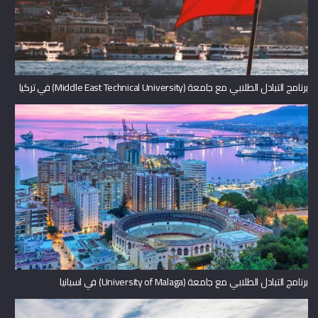
برنامج التبادل الطلابي مع جامعة (Middle East Technical University) في تركيا
برنامج التبادل الطلابي مع جامعة (University of Malaga) في اسبانيا