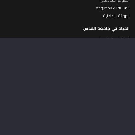
المساقات المطروحة
الهواتف الداخلية
الحياة في جامعة القدس
الحياة في الجامعة
جولة افتراضية في الجامعة
الكافتيريات
المركز الرياضي
السكنات الداخلية
عمادة شؤون الطلبة
حاضنة الأعمال
مركز التطوير المهني
اشترك في القائمة البريدية
قم بادخال بريدك الالكتروني لتصلك النشرة الالكترونية بانتظام