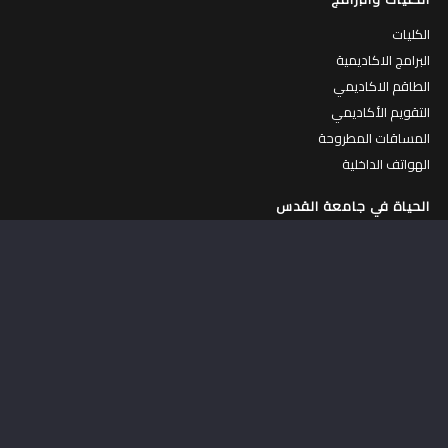
الكليات
البرامج الاكاديمية
الطاقم الاكاديمي
التقويم الأكاديمي
المساقات المطروحة
الهواتف الداخلية
الحياة في جامعة القدس
الحياة في الجامعة
جولة افتراضية في الجامعة
الكافتيريات
المركز الرياضي
السكنات الداخلية
عمادة شؤون الطلبة
حاضنة الأعمال
مركز التطوير المهني