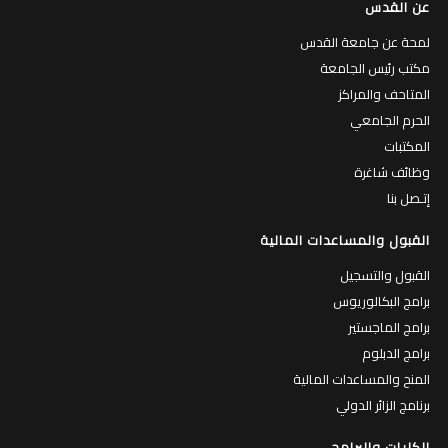
عن القدس
لمحة عن جامعة القدس
مكتب رئيس الجامعة
المتاحف والمراكز
الحرم الجامعي
المكتبات
وظائف شاغرة
إتـصل بنا
القبول والمساعدات المالية
القبول والتسجيل
برامج البكالوريوس
برامج الماجستير
برامج الدبلوم
المنح والمساعدات المالية
برنامج الزائر الدولي
الكليات والبرامج