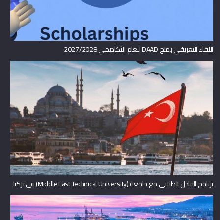
اللقاء التعريفي بمنح DAAD للعام الأكاديمي 2027/2028
برنامج التبادل الطلابي مع جامعة (Middle East Technical University) في تركيا