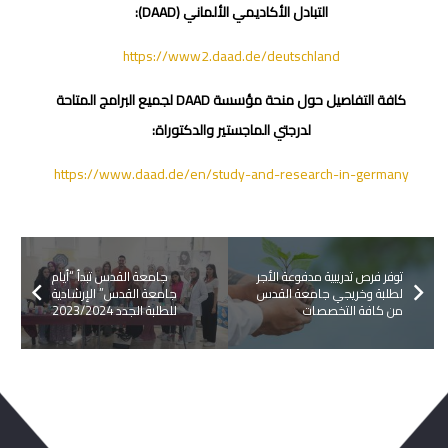
التبادل الأكاديمي الألماني (DAAD):
https://www2.daad.de/deutschland
كافة التفاصيل حول منحة مؤسسة DAAD لجميع البرامج المتاحة
لدرجتي الماجستير والدكتوراة:
https://www.daad.de/en/study-and-research-in-germany
توفر فرص تدريبية مدفوعة الأجر
جامعة القدس تبدأ “أيام
لطلبة وخريجي جامعة القدس
جامعة القدس” الإرشادية
من كافة التخصصات
للطلبة الجدد 2023/2024
ربما يعجبك ايضا