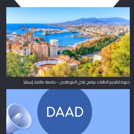
دعوة لتقديم الطلبات: برنامج تبادل الموظفين – جامعة مالقة، إسبانيا