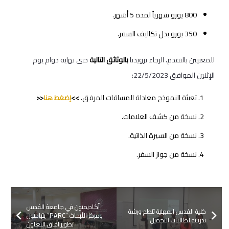
800 يورو شهرياً لمدة 5 أشهر.
350 يورو بدل تكاليف السفر.
للمعنيين بالتقدم، الرجاء تزويدنا
بالوثائق التالية
حتى نهاية دوام يوم
الإثنين الموافق 22/5/2023:
تعبئة النموذج معادلة المساقات المرفق.
>>
إضغط هنا
<<
نسخة من كشف العلامات.
نسخة من السيرة الذاتية.
نسخة من جواز السفر.
أكاديميون في جامعة القدس
كلية القدس المهنية تنظم ورشة
ومركز الأبحاث “PARC” يتباحثون
تدريبية لطالبات التجميل
تطوير آفاق التعاون