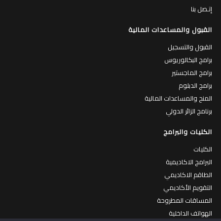
إتـصل بنا
القبول والمساعدات المالية
القبول والتسجيل
برامج البكالوريوس
برامج الماجستير
برامج الدبلوم
المنح والمساعدات المالية
برنامج الزائر الدولي
الكليات والبرامج
الكليات
البرامج الاكاديمية
الطاقم الاكاديمي
التقويم الأكاديمي
المساقات المطروحة
الهواتف الداخلية