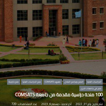
الدراسات العليا
المنح وبرامج التبادل
معهد COMSATS
منح الدراسات العليا
منح خارجية
منح في جامعات اخرى
100 منحة دراسية مقدمة من جامعة COMSATS
نشر بتاريخ
يناير 31, 2022
آخر تحديث
ديسمبر 6, 2023
عدد المشاهدات:
720