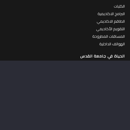
الكليات
البرامج الاكاديمية
الطاقم الاكاديمي
التقويم الأكاديمي
المساقات المطروحة
الهواتف الداخلية
الحياة في جامعة القدس
الحياة في الجامعة
جولة افتراضية في الجامعة
الكافتيريات
المركز الرياضي
السكنات الداخلية
عمادة شؤون الطلبة
حاضنة الأعمال
مركز التطوير المهني