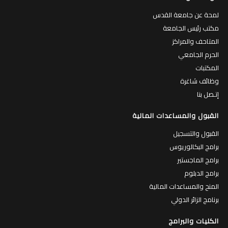
لمحة عن جامعة القدس
مكتب رئيس الجامعة
المتاحف والمراكز
الحرم الجامعي
المكتبات
وظائف شاغرة
إتـصل بنا
القبول والمساعدات المالية
القبول والتسجيل
برامج البكالوريوس
برامج الماجستير
برامج الدبلوم
المنح والمساعدات المالية
برنامج الزائر الدولي
الكليات والبرامج