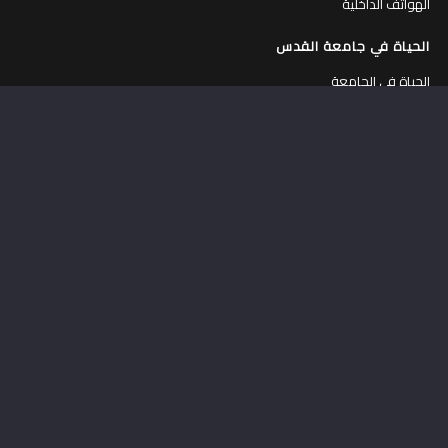
الهواتف الداخلية
الحياة في جامعة القدس
الحياة في الجامعة
جولة افتراضية في الجامعة
الكافتيريات
المركز الرياضي
السكنات الداخلية
عمادة شؤون الطلبة
حاضنة الأعمال
مركز التطوير المهني
اشترك في القائمة البريدية
قم بادخال بريدك الالكتروني لتصلك النشرة الالكترونية بانتظام