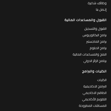
وظائف شاغرة
إتـصل بنا
القبول والمساعدات المالية
القبول والتسجيل
برامج البكالوريوس
برامج الماجستير
برامج الدبلوم
المنح والمساعدات المالية
برنامج الزائر الدولي
الكليات والبرامج
الكليات
البرامج الاكاديمية
الطاقم الاكاديمي
التقويم الأكاديمي
المساقات المطروحة