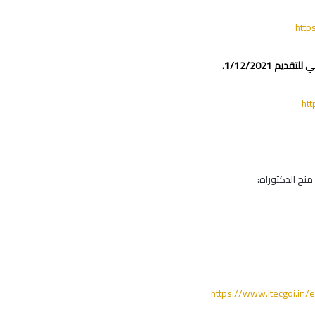
http
ht
https://www.itecgoi.in/e