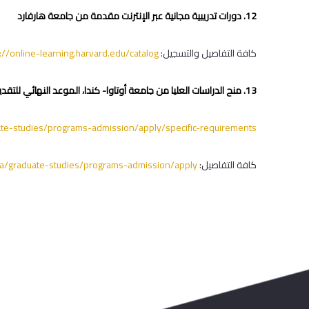
12. دورات تدريبية مجانية عبر الإنترنت مقدمة من جامعة هارفارد‎‎‎‎
كافة التفاصيل والتسجيل:
://online-learning.harvard.edu/catalog
13. منح الدراسات العليا من جامعة أوتاوا- كندا‎‎، الموعد النهائي للتقديم يختلف حسب البرنامج الأكاديمي
te-studies/programs-admission/apply/specific-requirements
كافة التفاصيل:
ca/graduate-studies/programs-admission/apply