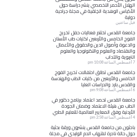
الهلال الأحمر التخصصي ينشر دراسة حول
الأكياس الوهدية الخِلقية في مجلة جراحية
دولية
قبل ساعتين
جامعة القدس تختتم فعاليات حفل تخريج
الفوج الخامس والأربعين لكليات طب الأسنان
والدعوة وأصول الدين والحقوق والأعمال
والاقتصاد والعلوم والتكنولوجيا والعلوم
التربوية والآداب
7 أغسطس الساعة 10:08 pm
جامعة القدس تطلق احتفالات تخريج الفوج
الخامس والأربعين من كليات الطب والهندسة
والقدس بارد والدراسات العليا
6 أغسطس الساعة 9:08 pm
جامعة القدس تحصد اعتماد برنامج دكتور في
الطب من هيئة الاعتماد وضمان الجودة
الأردنية وفق المعايير العالمية للتعليم الطبي
4 أغسطس الساعة 2:58 pm
باحثون من جامعة القدس ينشرون ورقة بحثية
حول حالة نادرة لالتهاب الدم الوليدي في مجلة