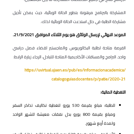
المشاركة بالبرنامج مرهونة بتطور الحالة الوبائية، حيث يمكن تأجيل
مشاركة الطلبة في حال استدعت الحالة الوبائية لذلك.
الموعد النهائي لإرسال الوثائق هو يوم الثلاثاء الموافق 21/9/2021.
الفرصة متاحة لطلبة البكالوريوس والماجستير لقضاء فصل دراسي
واحد. البرامج والمساقات الأكاديمية المتاحة للتبادل، الرجاء زيارة الرابط:
https://uvirtual.ujaen.es/pub/
es/informacionacademica/
catalogoguiasdocentes/p/patie/
2020-21
التغطية المالية:
للطلبة: مبلغ بقيمة 530 يورو لتغطية تكاليف تذاكر السفر
ومبلغ بقيمة 800 يورو بدل نفقات معيشة للشهر الواحد
ولمدة أربع شهور.