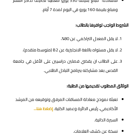
للأساتذة: مبلغ بقيمة 530 يورو لتغطية تكاليف تذاكر السفر
ومبلغ بقيمة 160 يورو في اليوم لمدة 7 أيام.
الشروط الواجب توافرها بالطالب:
لا يقل المعدل التراكمي عن 80%،
لا يقل مستواه باللغة الانجليزية عن
B2
(متوسط متقدم)،
على الطالب ان يقضي فصلين دراسيين على الأقل في جامعة
القدس بعد مشاركته ببرنامج التبادل الطلابي.
الوثائق المطلوب تقديمها من الطلبة:
تعبئة نموذج معادلة المساقات المرفق وتوقيعه من المرشد
الأكاديمي، رئيس الدائرة وعميد الكلية.
إضغط هنا…
السيرة الذاتية.
نسخة عن كشف العلامات.