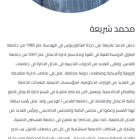
محمد شريعة
حصل محمد شريعة على درجة البكالوريوس في الهندسة عام 1983 من جامعة
الشرق الاوسط الفنية في انقرة وماجستير ادارة الاعمال عام 2001 من جامعة
القدس. وتلقى العديد من الدورات التدريبية في مجال الادارة في جامعات
اوروبية وأمريكية ومنظمات دولية مختلفة. عمل في مناصب ادارية متقدمة
في العديد من الوزارات الحكومية، المؤسسات الاهلية، الشركات الخاصة
والقطاع الاكاديمية. ويعمل الان محاضرا متفرغا في قسم ادارة الاعمال التابع
لكلية الاعمال والاقتصاد في جامعة القدس / ابوديس وقد عمل رئيسا سابقا
لهذا القسم وعضوا في مجلس الكلية والمجلس الاكاديمي وترأس العديد من
اللجان الجامعية. كما عمل محاضرا غير متفرغ في جامعة فلسطين الاهلية،
وشارك في نشاطات اكادبمبة استشارية في كل من جامعات الخليل، بيت لحم
والنجاح الوطنية ويعمل كذلك مدربا في المجالات الادارية المختلفة ومستشارا