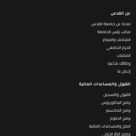
عن القدس
لمحة عن جامعة القدس
مكتب رئيس الجامعة
المتاحف والمراكز
الحرم الجامعي
المكتبات
وظائف شاغرة
إتـصل بنا
القبول والمساعدات المالية
القبول والتسجيل
برامج البكالوريوس
برامج الماجستير
برامج الدبلوم
المنح والمساعدات المالية
برنامج الزائر الدولي