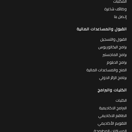
المكتبات
وظائف شاغرة
إتـصل بنا
القبول والمساعدات المالية
القبول والتسجيل
برامج البكالوريوس
برامج الماجستير
برامج الدبلوم
المنح والمساعدات المالية
برنامج الزائر الدولي
الكليات والبرامج
الكليات
البرامج الاكاديمية
الطاقم الاكاديمي
التقويم الأكاديمي
المساقات المطروحة