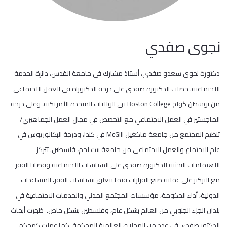
نجوى صفدي
دكتورة نجوى سعدو صفدي، أستاذ مشارك في جامعة القدس، دائرة الخدمة
الاجتماعية. حصلت الدكتورة صفدي على درجة الدكتوراه في العمل الاجتماعي
من بوسطن كولج Boston College في الولايات المتحدة الأمريكية، وعلى درجة
الماجستير في العمل الاجتماعي مع التخصص في مجال العمل الجماهيري/
تنظيم المجتمع من جامعة ماكغيل McGill في كندا، ودرجة البكالوريوس في
علم الاجتماع والعمل الاجتماعي من جامعة بيت لحم، فلسطين. تتركز
الاهتمامات البحثية للدكتورة صفدي على السياسات الاجتماعية وقضايا الفقر
مع التركيز على عملية صنع القرارات فيما يتعلق بسياسات الفقر، المساعدات
الدولية، أداء الحكومة، مؤسسات المجتمع المدني والخدمات الاجتماعية في
بلدان الجزء الجنوبي من العالم بشكل عام، وفلسطين بشكل خاص. ظهرت أبحاث
الدكتور صفدي في عدد من المجلات العالمية المحكمة. كما عملت كمحكم