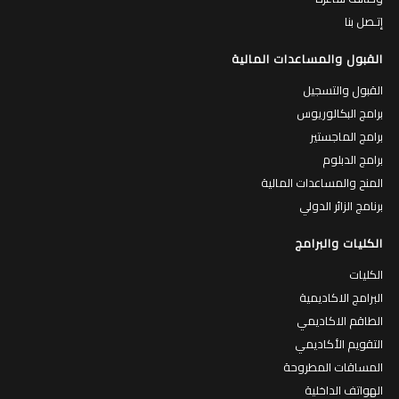
إتـصل بنا
القبول والمساعدات المالية
القبول والتسجيل
برامج البكالوريوس
برامج الماجستير
برامج الدبلوم
المنح والمساعدات المالية
برنامج الزائر الدولي
الكليات والبرامج
الكليات
البرامج الاكاديمية
الطاقم الاكاديمي
التقويم الأكاديمي
المساقات المطروحة
الهواتف الداخلية