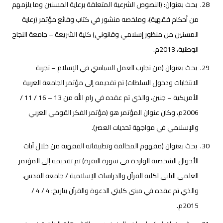
بحث بعنوان: (النصوص الشرعية المتعلقة برعاية المسنين وما يلزمهم
من أحكام فقهية)، وملخصه منشور في كتاب وقائع مؤتمر (رعاية
المسنين من منظور إسلامي وقانوني) كلية الشريعة – جامعة النجاح
الوطنية، 2013م.
بحث بعنوان (من تجارب العمل السياسي في الإسلام – تجربة
الانتخابات ودخول السلطات) تم تقديمه إلى مؤتمر الجامعة العربية
الأمريكية – جنين، والذي تم عقده في رام الله من 13 – 16 / 11 /
2006م، وكان عنوان المؤتمر هو (مؤتمر الفكر القومي العربي
والإسلامي في مواجهة تحديات العصر).
بحث بعنوان (مفهوم المخالفة وتطبيقاته الفقهية من خلال آيات
الأحوال الشخصية الواردة في سورة البقرة) تم تقديمه إلى المؤتمر
العلمي الثاني لكلية القرآن والدراسات الإسلامية / جامعة القدس،
والذي تم عقده في مبنى كليتي الدعوة والقرآن بتاريخ: 4 / 4 /
2015م.