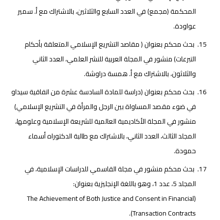
المحكمة (مجمع) في العدد السابع والثلاثين، بالاشتراك مع أ. سمير
عواودة.
بحث محكم بعنوان ( مقاصد التشريع الإسلامي المتعلقة بأحكام
التبرعات) منشور في المجلة العربية للنشر العلمي، العدد الثاني
والثلاثون، بالاشتراك مع أ. همسة دراوشة.
بحث محكم بعنوان (دراسة للمادة السادسة عشرة من اتفاقية سيداو
في ضوء مقصد المساواة بين الرجل والمرأة في التشريع الإسلامي)
منشور في المجلة الأكاديمية العالمية للشريعة الإسلامية وعلومها،
المجلد الثالث، العدد الثاني، بالاشتراك مع طالبة الدكتوراه أسماء
حمودة.
بحث محكم منشور في مجلة القاسمي للدراسات الإسلامية، في
المجلد 5، عدد 1، وهو باللغة الإنجليزية بعنوان:
(The Achievement of Both Justice and Consent in Financial
Transaction Contracts).