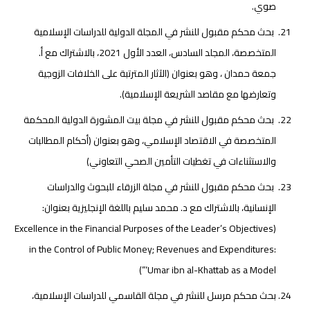
صوي.
بحث محكم مقبول للنشر في المجلة الدولية للدراسات الإسلامية
المتخصصة، المجلد السادس، العدد الأول 2021، بالاشتراك مع أ.
جمعة حمدان ، وهو بعنوان (الآثار المترتبة على الخلافات الزوجية
وتعارضها مع مقاصد الشريعة الإسلامية).
بحث محكم مقبول للنشر في مجلة بيت المشورة الدولية المحكمة
المتخصصة في الاقتصاد الإسلامي، وهو بعنوان (أحكام المطالبات
والاستثناءات في تغطيات التأمين الصحي التعاوني)
بحث محكم مقبول للنشر في مجلة الزرقاء للبحوث والدراسات
الإنسانية، بالاشتراك مع د. محمد سليم باللغة الإنجليزية بعنوان:
(Excellence in the Financial Purposes of the Leader’s Objectives
in the Control of Public Money; Revenues and Expenditures:
‘Umar ibn al-Khattab as a Model”)
بحث محكم مرسل للنشر في مجلة القاسمي للدراسات الإسلامية،