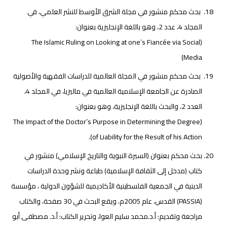
بحث محكم منشور في مجلة الشرق الأوسط للنشر العلمي، في
المجلد 4، عدد 2، وهو باللغة الإنجليزية بعنوان:
(The Islamic Ruling on Looking at one’s Fiancée via Social
Media)
بحث محكم منشور في المجلة العالمية للدراسات الفقهية والأصولية
الصادرة عن الجامعة الإسلامية العالمية في ماليزيا، في المجلد 4،
العدد 2، والبحث باللغة الإنجليزية، وهو بعنوان:
(The Impact of the Doctor’s Purpose in Determining the Degree
of Liability for the Result of his Action).
بحث محكم بعنوان (السيرة النبوية والتاريخ الإسلامي) منشور في
كتاب (مدخل إلى الثقافة الإسلامية) طباعة ونشر وحدة الدراسات
الدينية في الجمعية الفلسطينية الأكاديمية للشؤون الدولية ، مؤسسة
(PASSIA) القدس، عام 2005م، ويقع البحث في 30 صفحة، والكتاب
مراجعة وتقديم: أ.د.محمد سليم العوا، وتحرير الكتاب: أ.د. مصطفى أبو