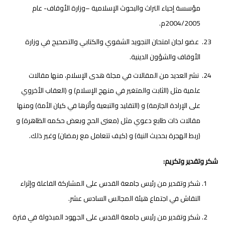
مؤسسة إحياء التراث والبحوث الإسلامية –وزارة الأوقاف- عام
2004/2005م.
عضو لجان امتحان التجويد الشفوي والكتابي والتصحيح في وزارة
الأوقاف والشؤون الدينية.
نشر العديد من المقالات في مجلة هدى الإسلام، منها مقالات
علمية مثل (الثابت والمتغير في منهج الإسلام) و (العقاب الأخروي
على الإرادة الجازمة) و (التقليد والتبعية وأثرها في كيان الأمة) ومنها
مقالات ذات طابع دعوي مثل (معنى الحج وبعض حكمه الظاهرة) و
(ربط الهجرة بحديث النية) و (كيف تتعامل مع رمضان) وغير ذلك.
شكر وتقدير وتكريم:
شكر وتقدير من رئيس جامعة القدس على المشاركة الفاعلة وإثراء
النقاش في اجتماع هيئة المجالس السادس عشر.
شكر وتقدير من رئيس جامعة القدس على الجهود المبذولة في فترة