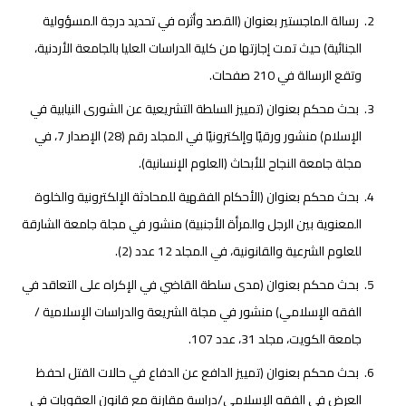
رسالة الماجستير بعنوان (القصد وأثره في تحديد درجة المسؤولية
الجنائية) حيث تمت إجازتها من كلية الدراسات العليا بالجامعة الأردنية،
وتقع الرسالة في 210 صفحات.
بحث محكم بعنوان (تمييز السلطة التشريعية عن الشورى النيابية في
الإسلام) منشور ورقيًا وإلكترونيًا في المجلد رقم (28) الإصدار 7، في
مجلة جامعة النجاح للأبحاث (العلوم الإنسانية).
بحث محكم بعنوان (الأحكام الفقهية للمحادثة الإلكترونية والخلوة
المعنوية بين الرجل والمرأة الأجنبية) منشور في مجلة جامعة الشارقة
للعلوم الشرعية والقانونية، في المجلد 12 عدد (2).
بحث محكم بعنوان (مدى سلطة القاضي في الإكراه على التعاقد في
الفقه الإسلامي) منشور في مجلة الشريعة والدراسات الإسلامية /
جامعة الكويت، مجلد 31، عدد 107.
بحث محكم بعنوان (تمييز الدافع عن الدفاع في حالات القتل لحفظ
العرض في الفقه الإسلامي/دراسة مقارنة مع قانون العقوبات في