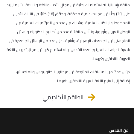
مالقة بإسبانيا. له اهتمامات بحثية في مجال الأدب واللغة والبلاغة. نشر ما يزيد
على (20) بحثًا في مجلات علمية محكمّة، وحقّق (16) كتابًا في التراث الأدبي
المخطوط بدار الكتب العلمية، وشارك في عدد من المؤتمرات العلمية في
الوطن العربي وأوروبا، وترأس مناقشة عدد من أطاريح الدكتوراه ورسائل
الماجستير في الجامعات الإسبانية، وأشرف على عدد من الرسائل الجامعية في
شعبة الدراسات العليا بجامعة القدس. وله اهتمام كبير في مجال تدريس اللغة
العربية للناطقين بغيرها.
درّس عددًا من المساقات المتنوعة في مرحلتي البكالوريوس والماجستير،
إضافة إلى تعليم اللغة العربية للناطقين بغيرها.
الطاقم الأكاديمي
عن القدس