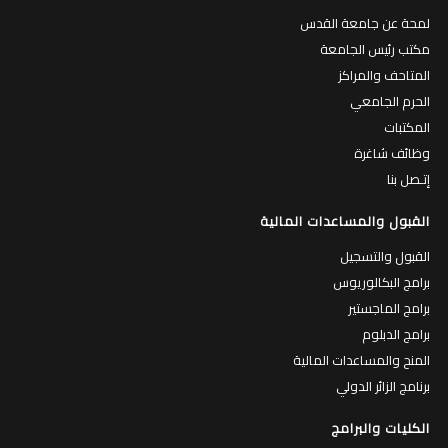
لمحة عن جامعة القدس
مكتب رئيس الجامعة
المتاحف والمراكز
الحرم الجامعي
المكتبات
وظائف شاغرة
إتـصل بنا
القبول والمساعدات المالية
القبول والتسجيل
برامج البكالوريوس
برامج الماجستير
برامج الدبلوم
المنح والمساعدات المالية
برنامج الزائر الدولي
الكليات والبرامج