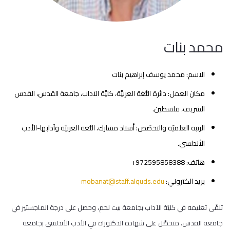
محمد بنات
الاسم: محمد يوسف إبراهيم بنات
مكان العمل: دائرة اللُّغة العربيَّة، كليَّة الآداب، جامعة القدس، القدس
الشريف، فلسطين.
الرتبة العلميّة والتخصّص: أستاذ مشارك، اللُّغة العربيَّة وآدابها-الأدب
الأندلسي.
هاتف: 972595858388+
بريد الكتروني:
mobanat@staff.alquds.edu
تلقّى تعليمه في كليّة الآداب بجامعة بيت لحم، وحصل على درجة الماجستير في
جامعة القدس. متحصَّل على شهادة الدكتوراه في الأدب الأندلسي بجامعة