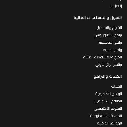
إتـصل بنا
القبول والمساعدات المالية
القبول والتسجيل
برامج البكالوريوس
برامج الماجستير
برامج الدبلوم
المنح والمساعدات المالية
برنامج الزائر الدولي
الكليات والبرامج
الكليات
البرامج الاكاديمية
الطاقم الاكاديمي
التقويم الأكاديمي
المساقات المطروحة
الهواتف الداخلية