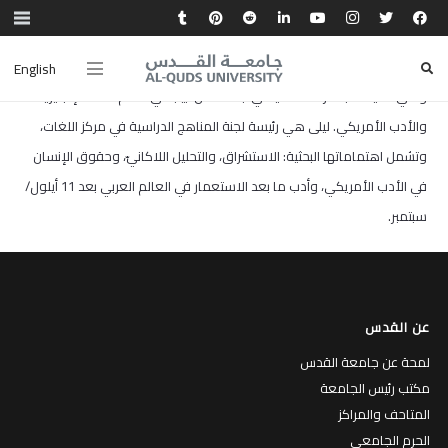
أ. ليلى عياد حاصلة على ماجستير في تدريس اللغة الإنجليزية كلغة أجنبية من
جامعة القدس، وبكالوريوس في اللغة الإنجليزية وآدابها من جامعة بيت لحم.
English
وهي حاليًا طالبة دراسات عليا في جامعة تل أبيب في قسم اللغة الإنجليزية
والأدب الأمريكي. ليلى هي رئيسة لجنة المناهج الدراسية في مركز اللغات،
وتشمل اهتماماتها البحثية: الاستشراق، والتحليل اللاكانيّ، وحقوق الإنسان
في الأدب الأمريكي، وأدب ما بعد الاستعمار في العالم العربي بعد 11 أيلول/
سبتمبر.
عن القدس
لمحة عن جامعة القدس
مكتب رئيس الجامعة
المتاحف والمراكز
الحرم الجامعي