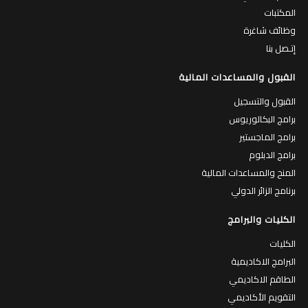
المكتبات
وظائف شاغرة
إتـصل بنا
القبول والمساعدات المالية
القبول والتسجيل
برامج البكالوريوس
برامج الماجستير
برامج الدبلوم
المنح والمساعدات المالية
برنامج الزائر الدولي
الكليات والبرامج
الكليات
البرامج الاكاديمية
الطاقم الاكاديمي
التقويم الأكاديمي