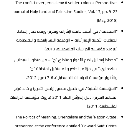
The conflict over Jerusalem: A settler-colonial Perspective,
Journal of Holy Land and Palestine Studies, Vol. 17, pp. 9-23
(May, 2018)
“المقدمة”، في: أحمد خليفة (إشراف وتحرير) ورندة حيدر (إعداد)،
الصناعات الأمنية الإسرائيلية – الوظيفة الاستراتيجية والاقتصادية
(بيروت: مؤسسة الدراسات الفلسطينية، 2013)
“مخطط إسرائيل لضم الأغوار ومناطق “ج” – من منظور استيطاني
استعماري،” في مؤتمر الحاضر والمستقبل لمنطقة “ج”
والأغوارـمؤسسة الدراسات الفلسطينية، 6-7 تموز، 2012.
“المؤسسة الأمنية”، في: كميل منصور (رئيس التحرير) و خالد فراج
(مساعد التحرير)، دليل إسرائيل العام 2011 (بيروت: مؤسسة الدراسات
الفلسطينية، 2011)
The Politics of Meaning: Orientalism and the ‘Nation-State’,
presented at the conference entitled “Edward Said: Critical