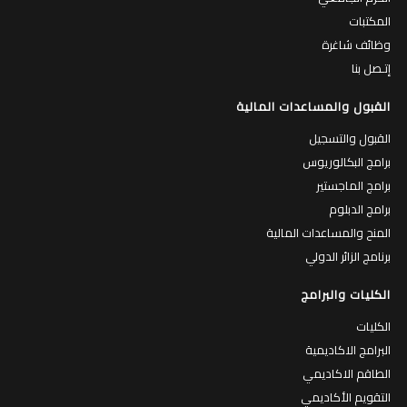
المكتبات
وظائف شاغرة
إتـصل بنا
القبول والمساعدات المالية
القبول والتسجيل
برامج البكالوريوس
برامج الماجستير
برامج الدبلوم
المنح والمساعدات المالية
برنامج الزائر الدولي
الكليات والبرامج
الكليات
البرامج الاكاديمية
الطاقم الاكاديمي
التقويم الأكاديمي