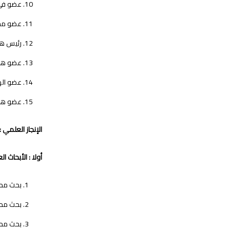
عضو في 
عضو مجل
رئيس هيئة
عضو هيئة 
عضو الهي
عضو هيئ
الإنجاز العلمي :
أولا : الأبحاث ا
بحث محكم 
بحث محكم ب
بحث محكم ب