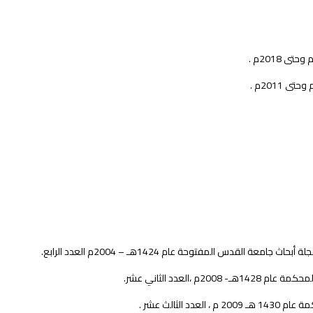
س المفتوحة عام 1424هـ – 2004م العدد الرابع.
لعدد الثاني عشر.
ثالث عشر .