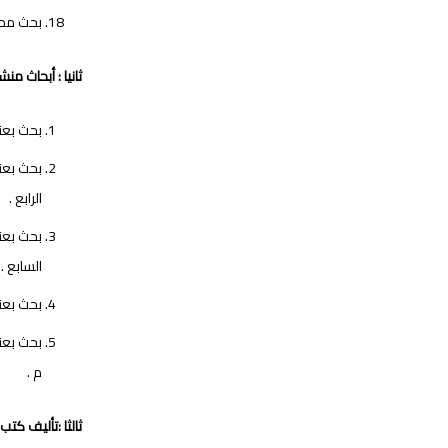
بحث محكم
ثانيا : أبحاث م
بحث بعنوا
الرابع .
السابع .
بحث بعنو
م .
ثالثا :تأليف كتب 