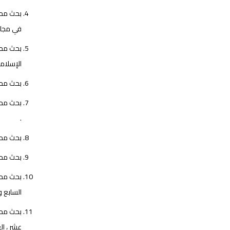
بحث محكم
في مجلة جا
بحث محكم
الإسلامية الصا
بحث محكم ب
.
بحث محكم ب
بحث محكم 
السابع و
بحث محكم
عشر ، العدد