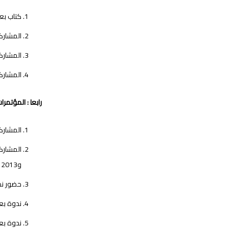
كتاب بعن
المشاركة
المشاركة
المشاركة
رابعا : المؤتمر
المشاركة
و2013 و2014 م و2015 م و2017 م ، والتي نظمتها هيئة المحاسبة والمراجعة للمؤسسات المالية الإسلامية في البحرين .
حضور ندو
ندوة بعن
ندوة بعن