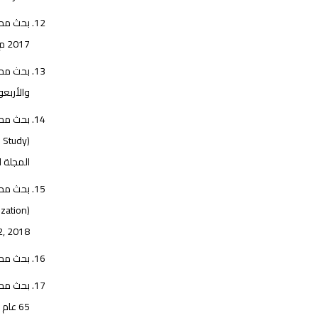
2017 م .
بحث محكم
والأربعون عا
بحث محك
(Deserting the Wife Between Disciplining and Abuse: An Islamic Jurisprudential Study)
المجلة الع
بحث محك
(Supply contract and its juristic characterization) ,Al-Qasemi Jornal of Islamic
, 2018 .
بحث محكم 
بحث محك
65 عام 2021 م.