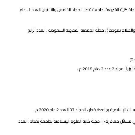
بحث محكم بعنوان ( الكساد وأثره في كيفية إخراج زكاة عروض التجارة – دراسة فقهية ) ، مجلة كلية الشريعة بجامعة قطر، المجلد الخامس والثلاثون العدد 1 ، عام
صلاة نموذجا ) ، مجلة الجمعية الفقهية السعودية ، العدد الرابع
 ،عام 2018 م .
معة قطر ، المجلد 37 العدد 2 عام 2020 م .
ائل معاصرة-) ، مجلة كلية العلوم الإسلامية بجامعة بغداد ، العدد