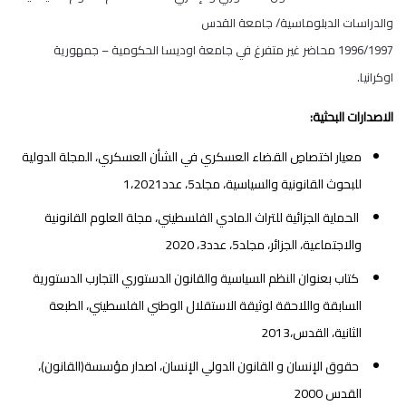
والدراسات الدبلوماسية/ جامعة القدس
1996/1997 محاضر غير متفرغ في جامعة اوديسا الحكومية – جمهورية
اوكرانيا.
الاصدارات البحثية:
معيار اختصاصِ القضاء العسكري في الشأن العسكري، المجلة الدولية
للبحوث القانونية والسياسية، مجلد5، عدد1،2021
الحماية الجزائية للتراث المادي الفلسطيني، مجلة العلوم القانونية
والاجتماعية، الجزائر، مجلد5، عدد3، 2020
كتاب بعنوان النظم السياسية والقانون الدستوري التجارب الدستورية
السابقة واللاحقة لوثيقة الاستقلال الوطني الفلسطيني، الطبعة
الثانية، القدس،2013
حقوق الإنسان و القانون الدولي الإنسان، اصدار مؤسسة(القانون)،
القدس 2000