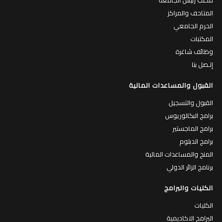
مكتب رئيس الجامعة
المتاحف والمراكز
الحرم الجامعي
المكتبات
وظائف شاغرة
إتـصل بنا
القبول والمساعدات المالية
القبول والتسجيل
برامج البكالوريوس
برامج الماجستير
برامج الدبلوم
المنح والمساعدات المالية
برنامج الزائر الدولي
الكليات والبرامج
الكليات
البرامج الاكاديمية