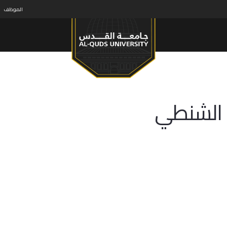
الموظف
الشنطي