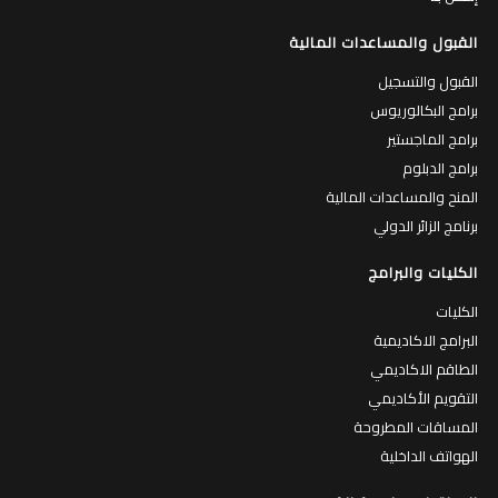
القبول والمساعدات المالية
القبول والتسجيل
برامج البكالوريوس
برامج الماجستير
برامج الدبلوم
المنح والمساعدات المالية
برنامج الزائر الدولي
الكليات والبرامج
الكليات
البرامج الاكاديمية
الطاقم الاكاديمي
التقويم الأكاديمي
المساقات المطروحة
الهواتف الداخلية