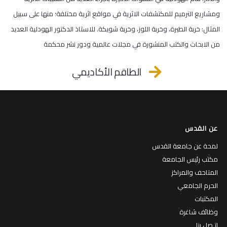
ومشاريع الترميم للمكتشفات الاثرية في مواقع اثرية مختلفة؛ منها على سبيل
المثال: خربة الطيرة، وخربة اللوز، وخربة شويكة. للاستاذ الدكتور الهودلية العديد
من الابحاث والكتب المنشورة في مجلات عالمية ودور نشر محكمة
الطاقم الأكاديمي
عن القدس
لمحة عن جامعة القدس
مكتب رئيس الجامعة
المتاحف والمراكز
الحرم الجامعي
المكتبات
وظائف شاغرة
إتـصل بنا