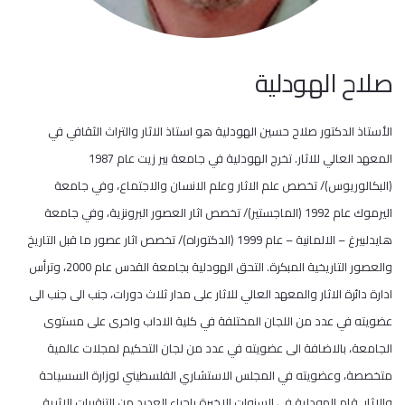
صلاح الهودلية
الأستاذ الدكتور صلاح حسين الهودلية هو استاذ الاثار والتراث الثقافي في
المعهد العالي للاثار. تخرج الهودلية في جامعة بير زيت عام 1987
(البكالوريوس)/ تخصص علم الاثار وعلم الانسان والاجتماع، وفي جامعة
اليرموك عام 1992 (الماجستير)/ تخصص اثار العصور البرونزية، وفي جامعة
هايدلبيرغ – الالمانية – عام 1999 (الدكتوراه)/ تخصص اثار عصور ما قبل التاريخ
والعصور التاريخية المبكرة. التحق الهودلية بجامعة القدس عام 2000، وترأس
ادارة دائرة الاثار والمعهد العالي للاثار على مدار ثلاث دورات، جنب الى جنب الى
عضويته في عدد من اللجان المختلفة في كلية الاداب واخرى على مستوى
الجامعة، بالاضافة الى عضويته في عدد من لجان التحكيم لمجلات عالمية
متخصصة، وعضويته في المجلس الاستشاري الفلسطيني لوزارة السسياحة
والاثار. قام الهودلية في السنوات الاخيرة باجراء العديد من التنقيبات الاثرية