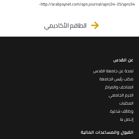
http://arabpsynet.com/apn.journal/apnJ34-35/apnJ34-
الطاقم الأكاديمي
عن القدس
لمحة عن جامعة القدس
مكتب رئيس الجامعة
المتاحف والمراكز
الحرم الجامعي
المكتبات
وظائف شاغرة
إتـصل بنا
القبول والمساعدات المالية