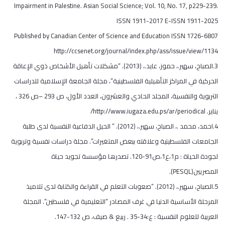
Impairment in Palestine. Asian Social Science; Vol. 10, No. 17, p229-239.
ISSN 1911-2017 E-ISSN 1911-2025
Published by Canadian Center of Science and Education ISSN 1726-6807
http://ccsenet.org/journal/index.php/ass/issue/view/1134
3.الصباح، سهير.، حموز، عايد.، (2013). “مشكلات تأهيل الأشخاص ذوي الإعاقة
الحركية في المراكز التأهيلية الفلسطينية”، مجلة الجامعة الإسلامية للدراسات
التربوية والنفسية، المجلد الحادي والعشرون، العدد الأول، ص 293 –ص 326 ،
يناير. http://www.iugaza.edu.ps/ar/periodical/
4.احمد، محمد .، الصباح، سهير.، (2012). ” الحيل الدفاعية النفسية لدى طلبة
الجامعات الفلسطينية وعلاقته ببعض المتغيرات”. مجلة دراسات نفسية وتربوية
لجودة الحياة : م1،ع1،ص91-120. تصدرها مؤسسة تجويد حياة
المصريين(PESQL).
5.الصباح، سهير.، (2012). “صعوبات التعلم في القراءة والكتابة لدى تلاميذ
المرحلة الأساسية الدنيا في غرف المصادر “التعليمية في فلسطين”. المجلة
العربية للعلوم النفسية : ع:34-35 . ربيع & صيف، ص 132-147.