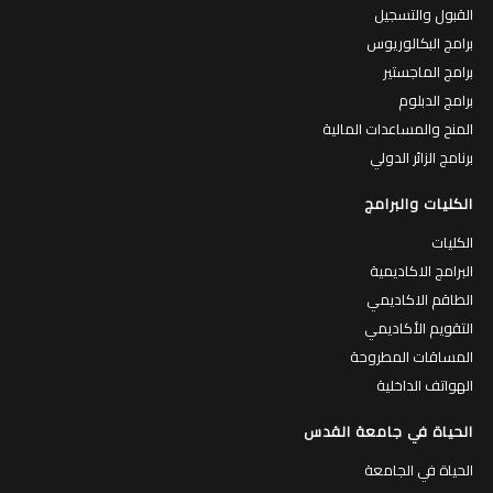
القبول والتسجيل
برامج البكالوريوس
برامج الماجستير
برامج الدبلوم
المنح والمساعدات المالية
برنامج الزائر الدولي
الكليات والبرامج
الكليات
البرامج الاكاديمية
الطاقم الاكاديمي
التقويم الأكاديمي
المساقات المطروحة
الهواتف الداخلية
الحياة في جامعة القدس
الحياة في الجامعة