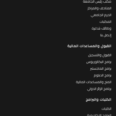
مكتب رئيس الجامعة
المتاحف والمراكز
الحرم الجامعي
المكتبات
وظائف شاغرة
إتـصل بنا
القبول والمساعدات المالية
القبول والتسجيل
برامج البكالوريوس
برامج الماجستير
برامج الدبلوم
المنح والمساعدات المالية
برنامج الزائر الدولي
الكليات والبرامج
الكليات
البرامج الاكاديمية