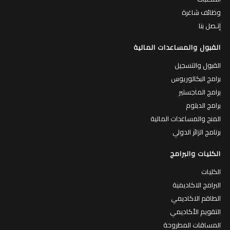
وظائف شاغرة
إتـصل بنا
القبول والمساعدات المالية
القبول والتسجيل
برامج البكالوريوس
برامج الماجستير
برامج الدبلوم
المنح والمساعدات المالية
برنامج الزائر الدولي
الكليات والبرامج
الكليات
البرامج الاكاديمية
الطاقم الاكاديمي
التقويم الأكاديمي
المساقات المطروحة