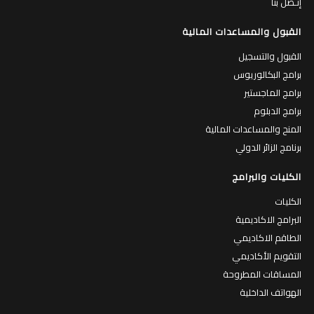
إتـصل بنا
القبول والمساعدات المالية
القبول والتسجيل
برامج البكالوريوس
برامج الماجستير
برامج الدبلوم
المنح والمساعدات المالية
برنامج الزائر الدولي
الكليات والبرامج
الكليات
البرامج الاكاديمية
الطاقم الاكاديمي
التقويم الأكاديمي
المساقات المطروحة
الهواتف الداخلية