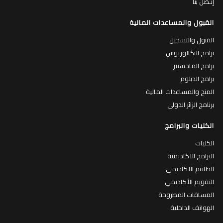
إتـصل بنا
القبول والمساعدات المالية
القبول والتسجيل
برامج البكالوريوس
برامج الماجستير
برامج الدبلوم
المنح والمساعدات المالية
برنامج الزائر الدولي
الكليات والبرامج
الكليات
البرامج الاكاديمية
الطاقم الاكاديمي
التقويم الأكاديمي
المساقات المطروحة
الهواتف الداخلية