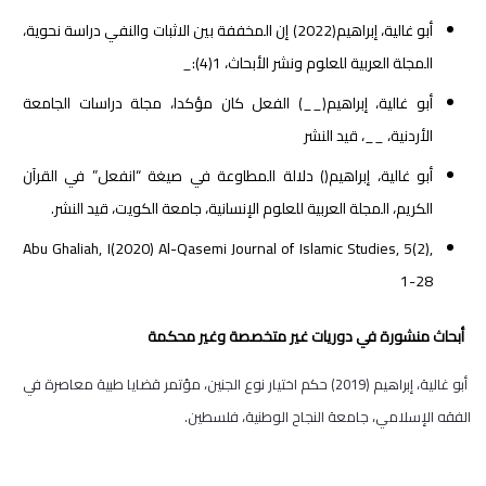
أبو غالية، إبراهيم(2022) إن المخففة بين الاثبات والنفي دراسة نحوية،
المجلة العربية للعلوم ونشر الأبحاث، 1(4):_
أبو غالية، إبراهيم(__) الفعل كان مؤكدا، مجلة دراسات الجامعة
الأردنية، __، قيد النشر
أبو غالية، إبراهيم() دلالة المطاوعة في صيغة “انفعل” في القرآن
الكريم، المجلة العربية للعلوم الإنسانية، جامعة الكويت، قيد النشر.
Abu Ghaliah, I(2020) Al-Qasemi Journal of Islamic Studies, 5(2),
1-28
أبحاث منشورة في دوريات غير متخصصة وغير محكمة
أبو غالية، إبراهيم (2019) حكم اختيار نوع الجنين، مؤتمر قضايا طبية معاصرة في
الفقه الإسلامي، جامعة النجاح الوطنية، فلسطين.