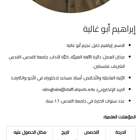
إبراهيم أبو غالية
الاسم: إبراهيم خليل عجرم أبو غالية
مكان العمل: دائرة اللُّغة العربيَّة، كليَّة الآداب، جامعة القدس، القدس
الشريف، فلسطين.
الرّتبة العلميّة والتّخصّص: أستاذ مساعد (دكتوراه في النّحو والصّرف)
البريد الإلكترونيّ: iabughalia@staff.alquds.edu
عدد سنوات الخبرة في جامعة القدس: 17 سنة.
المؤهلات العلمية:
الدرجة
التخصص
تاريخ
مكان الحصول عليه