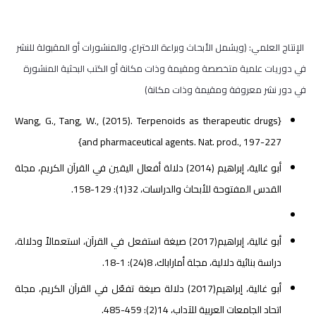
الإنتاج العلمي: (ويشمل الأبحاث وبراءة الاختراع، والمنشورات أو المقبولة للنشر
في دوريات علمية متخصصة ومقيمة وذات مكانة أو الكتب البحثية المنشورة
في دور نشر معروفة ومقيمة وذات مكانة)
{Wang, G., Tang, W., (2015). Terpenoids as therapeutic drugs
and pharmaceutical agents. Nat. prod., 197-227}
أبو غالية، إبراهيم (2014) دلالة أفعال اليقين في القرآن الكريم، مجلة
القدس المفتوحة للأبحاث والدراسات، 32(1): 129-158.
أبو غالية، إبراهيم(2017) صيغة استفعل في القرآن، استعمالاً ودلالة،
دراسة بنائية دلالية، مجلة أماراباك، 8(24): 1-18.
أبو غالية، إبراهيم(2017) دلالة صيغة تفعّل في القرآن الكريم، مجلة
اتحاد الجامعات العربية للآداب، 14(2): 459-485.