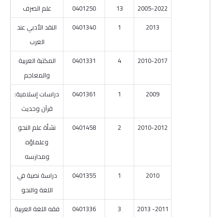
2005-2022
13
0401250
علم الصرف
2013
1
0401340
النقد الأدبي عند
العرب
2010-2017
4
0401331
المكتبة العربية
والمعاجم
2009
1
0401361
دراسات إسلامية:
قرآن وحديث
2010-2012
2
0401458
نشأة علم النحو
وعلماؤه
ومدارسه
2010
1
0401355
دراسة نصية في
اللغة والنحو
2011- 2013
3
0401336
فقه اللغة العربية