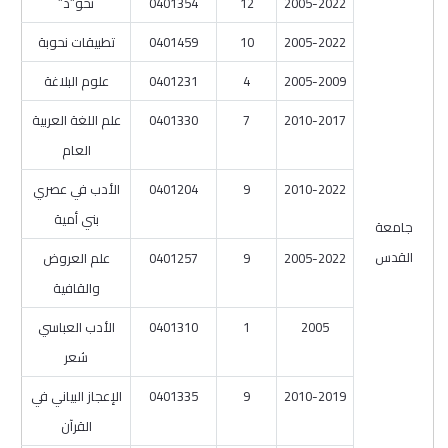
2005-2022
12
0401354
نحو”د”
2005-2022
10
0401459
تطبيقات نحوبة
2005-2009
4
0401231
علوم البلاغة
2010-2017
7
0401330
علم اللغة العربية
العام
2010-2022
9
0401204
الأدب في عصري
بني أمية
جامعة
القدس
2005-2022
9
0401257
علم العروض
والقافية
2005
1
0401310
الأدب العباسي
شعر
2010-2019
9
0401335
الإعجاز البياني في
القرآن