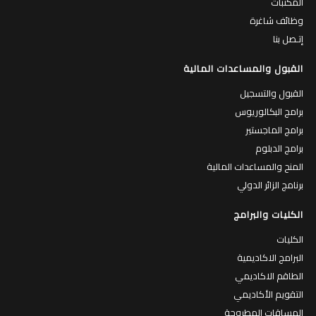
المكتبات
وظائف شاغرة
إتـصل بنا
القبول والمساعدات المالية
القبول والتسجيل
برامج البكالوريوس
برامج الماجستير
برامج الدبلوم
المنح والمساعدات المالية
برنامج الزائر الدولي
الكليات والبرامج
الكليات
البرامج الاكاديمية
الطاقم الاكاديمي
التقويم الأكاديمي
المساقات المطروحة