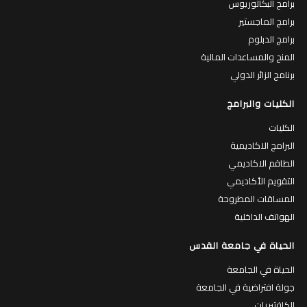
برامج البكالوريوس
برامج الماجستير
برامج الدبلوم
المنح والمساعدات المالية
برنامج الزائر الدولي
الكليات والبرامج
الكليات
البرامج الاكاديمية
الطاقم الاكاديمي
التقويم الأكاديمي
المساقات المطروحة
الهواتف الداخلية
الحياة في جامعة القدس
الحياة في الجامعة
جولة افتراضية في الجامعة
الكافتيريات