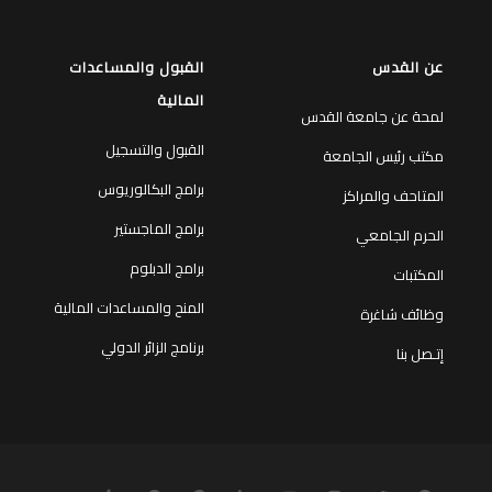
عن القدس
القبول والمساعدات
المالية
لمحة عن جامعة القدس
القبول والتسجيل
مكتب رئيس الجامعة
برامج البكالوريوس
المتاحف والمراكز
برامج الماجستير
الحرم الجامعي
برامج الدبلوم
المكتبات
المنح والمساعدات المالية
وظائف شاغرة
برنامج الزائر الدولي
إتـصل بنا