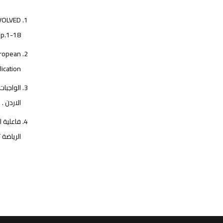
NVOLVED
pp.1-18
European
lication
الاردن . 
الرياضة ”