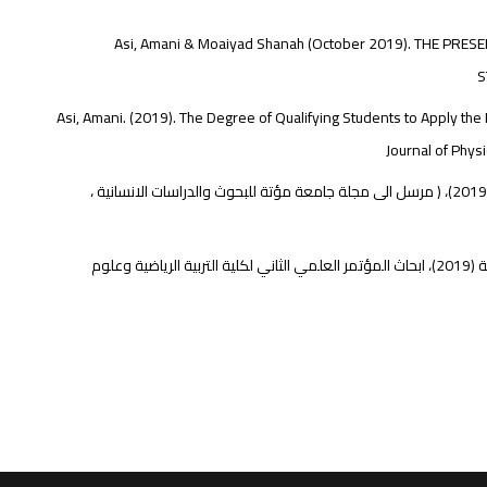
Asi, Amani & Moaiyad Shanah (October 2019). THE PRES
S
Asi, Amani. (2019). The Degree of Qualifying Students to Apply the 
Journal of Phys
الواجبات المرتبطة بأداء معلمي التربية الرياضية أثناء تطبيق المنهاج في ظل عصر المعرفة، (2019)، ( مرسل الى مجلة جامعة مؤتة للبحوث والدراسات الانسانية ،
فاعلية التربية الرياضية المدرسية الفلسطينية من وجهة نظر مشرقي ومعلمي التربية الرياضية (2019)، ابحاث المؤتمر العلمي الثاني لكلية التربية الرياضية وعلوم