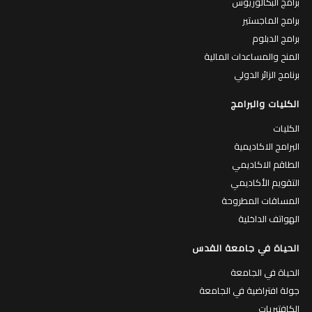
برامج البكالوريوس
برامج الماجستير
برامج الدبلوم
المنح والمساعدات المالية
برنامج الزائر الدولي
الكليات والبرامج
الكليات
البرامج الاكاديمية
الطاقم الاكاديمي
التقويم الأكاديمي
المساقات المطروحة
الهواتف الداخلية
الحياة في جامعة القدس
الحياة في الجامعة
جولة افتراضية في الجامعة
الكافتيريات