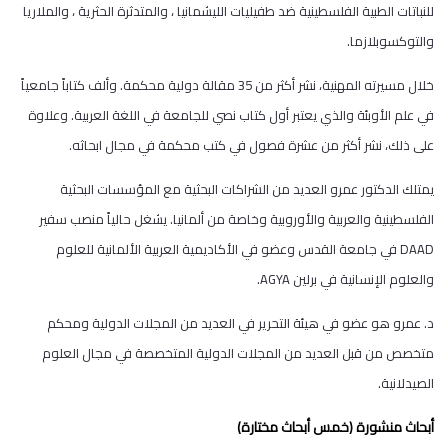
للنباتات الطبية الفلسطينية ضد طفيليات الليشمانيا ، والمتدثرة الحثرية ، والملاريا
والتوكسوبلازما.
خلال مسيرته المهنية، نشر أكثر من 35 مقالة دولية محكمة. وألف كتاباً جامعياً
في علم الأوبئة والذي يعتبر أول كتاب نصي للجامعة في اللغة العربية. وعلاوة
على ذلك، نشر أكثر من عشرة فصول في كتب محكمة في مجال ابحاثه.
يمتلك الدكتور عمرو العديد من الشراكات البحثية مع المؤسسات البحثية
الفلسطينية والعربية والأوروبية وخاصة من ألمانيا. يشغل حالياً منصب سفير
DAAD في جامعة القدس وعضو في الأكاديمية العربية الألمانية للعلوم
والعلوم الإنسانية في برلين AGYA.
د. عمرو هو عضو في هيئة التحرير في العديد من المجلات الدولية ومحكم
متخصص من قبل العديد من المجلات الدولية المتخصصة في مجال العلوم
الصيدلانية.
أبحاث منشورة (خمس أبحاث مختارة)