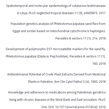
Spatiotemporal and molecular epidemiology of cutaneous leishmaniasis
in Libya. PLoS neglected tropical diseases 11 (9), e0005873. 2017
Population genetics analysis of Phlebotomus papatasi sand flies from
Egypt and Jordan based on mitochondrial cytochrome b haplotypes.
Parasites & vectors 11 (1), 214. 2018
Development of polymorphic EST microsatellite markers for the sand fly,
Phlebotomus papatasi (Diptera: Psychodidae). Parasites & vectors 11 (1),
160. 2018
Antileishmanial Potential of Crude Plant Extracts Derived from Medicinal
Plants in Palestine. Ann Clin Cytol Pathol 3 (4), 1065. 2018
Knowledge and adherence to medications among Palestinian geriatrics
living with chronic diseases in the West Bank and East Jerusalem. PLoS
One. DOI: 10.1371/journal.pone.0129240. 2016