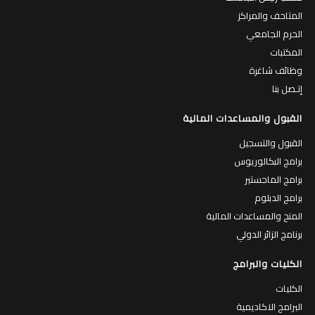
المتاحف والمراكز
الحرم الجامعي
المكتبات
وظائف شاغرة
إتـصل بنا
القبول والمساعدات المالية
القبول والتسجيل
برامج البكالوريوس
برامج الماجستير
برامج الدبلوم
المنح والمساعدات المالية
برنامج الزائر الدولي
الكليات والبرامج
الكليات
البرامج الاكاديمية