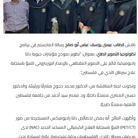
ناقش
رسالة الماجستير في برنامج
الطالب عيسى يوسف عباس أبو صالح
، بعنوان: “تطوير نموذج مؤشرات حيوية دلتا
تكنولوجيا التصوير الطبي
راديوميكية قائم على التصوير المقطعي بالإصدار البوزيتروني للتنبؤ باستجابة
علاج سرطان الثدي في فلسطين”.
وتكونت لجنة المناقشة من: الدكتور محمد حجوج مشرفًا ورئيسًا، والدكتور
حسين المصري ممتحنًا داخليًا، ود. منتصر سيد أحمد من جامعة فلسطين
الأهلية ممتحنًا خارجيًا.
وأظهرت النتائج أنه يمكن لخصائص دلتا راديوميكس المستخرجة من صور
(PET/CT) التنبؤ باستجابة العلاج الكيميائي المساعد الجديد (NAC) لدى
مريضات سرطان الثدي الفلسطينيات بدقة تشخيصية عالية (مساحة تحت