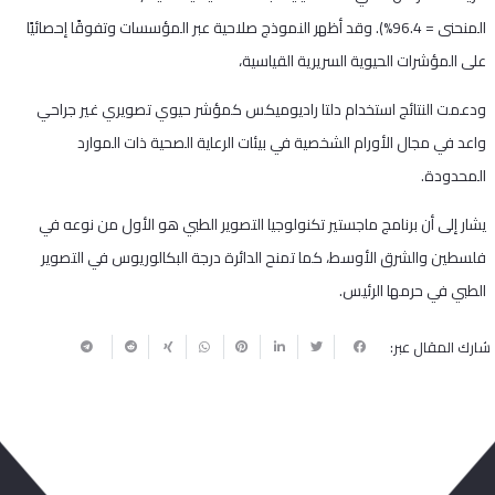
المنحنى = 96.4%). وقد أظهر النموذج صلاحية عبر المؤسسات وتفوقًا إحصائيًا
على المؤشرات الحيوية السريرية القياسية،
ودعمت النتائج استخدام دلتا راديوميكس كمؤشر حيوي تصويري غير جراحي
واعد في مجال الأورام الشخصية في بيئات الرعاية الصحية ذات الموارد
المحدودة.
يشار إلى أن برنامج ماجستير تكنولوجيا التصوير الطبي هو الأول من نوعه في
فلسطين والشرق الأوسط، كما تمنح الدائرة درجة البكالوريوس في التصوير
الطبي في حرمها الرئيس.
شارك المقال عبر: