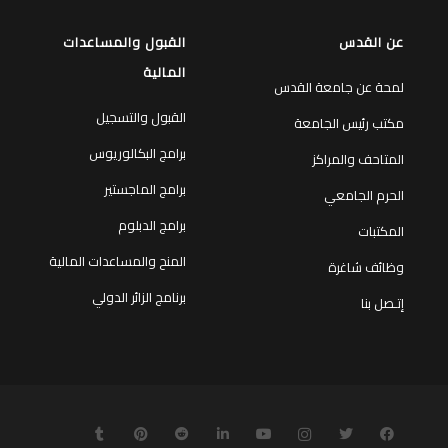
عن القدس
القبول والمساعدات
المالية
لمحة عن جامعة القدس
القبول والتسجيل
مكتب رئيس الجامعة
برامج البكالوريوس
المتاحف والمراكز
برامج الماجستير
الحرم الجامعي
برامج الدبلوم
المكتبات
المنح والمساعدات المالية
وظائف شاغرة
برنامج الزائر الدولي
إتـصل بنا