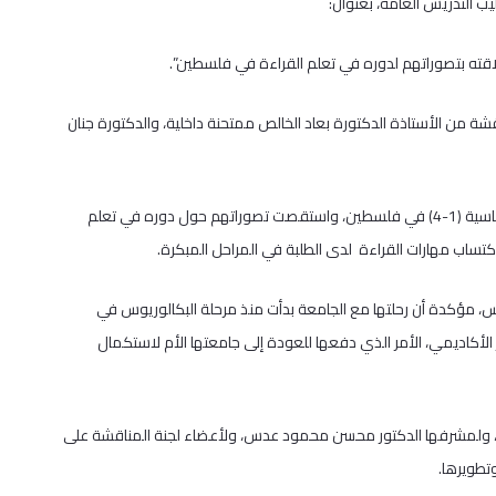
يب التدريس العامة، بعنوان:
من الأستاذة الدكتورة بعاد الخالص ممتحنة داخلية، والدكتورة جنان
وتناولت الدراسة واقع استخدام الوعي الصوتي لدى معلمي المرحلة الأساسية (1-4) في فلسطين، واستقصت تصوراتهم حول دوره في تعلم
كتساب مهارات القراءة لدى الطلبة في المراحل المبكرة.
دس، مؤكدة أن رحلتها مع الجامعة بدأت منذ مرحلة البكالوريوس في
لأكاديمي، الأمر الذي دفعها للعودة إلى جامعتها الأم لاستكمال
عليا، ولمشرفها الدكتور محسن محمود عدس، ولأعضاء لجنة المناقشة على
تطويرها.