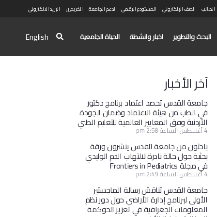
الطالب
الصف الإلكتروني
المستودع الرقمي
ادعم الجامعة
الخريجين
البريد الالكتروني
English
البحث والتطوير
اخبار وانشطة
الحياة الجامعية
آخر الأخبار
جامعة القدس تحصد اعتماد برنامج دكتور
في الطب من هيئة الاعتماد وضمان الجودة
الأردنية وفق المعايير العالمية للتعليم الطبي
4 أغسطس الساعة 2:58 pm
باحثون من جامعة القدس ينشرون ورقة
بحثية حول حالة نادرة لالتهاب الدم الوليدي
في مجلة Frontiers in Pediatrics
4 أغسطس الساعة 2:49 pm
جامعة القدس تناقش رسالة الماجستير
الأولى لبرنامج إدارة الأراضي حول دور نظم
المعلومات الجغرافية في تعزيز الحوكمة