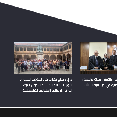
راضي يناقش رسالة ماجستير
د. إباء فراح تشارك في المؤتمر السنوي
يازة في حل النزاعات أثناء
الأول لـ EPICROPS ببحث حول التنوع
الوراثي لأصناف الطماطم الفلسطينية