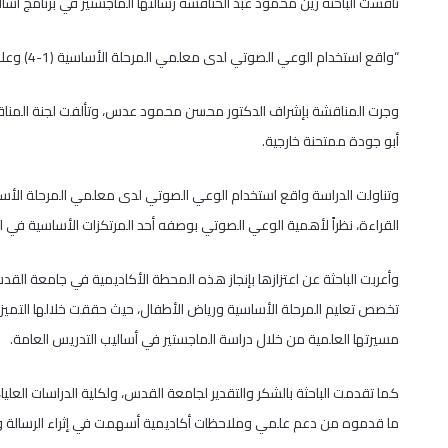
ناقشت الباحثة زين محمود عبد الخنافسة رسالتها الماجستير في برنامج أسال
“واقع استخدام الوعي الصوتي لدى معلمي المرحلة الأساسية (1-4) وعلاقته بتصوراتهم لدوره في تعلم القراءة في فلسطين”.
وجرت المناقشة بإشراف الدكتور محسن محمود عدس، وتألفت لجنة المناقشة 
أبو جودة ممتحنة خارجية.
القراءة، نظراً لأهمية الوعي الصوتي بوصفه أحد المرتكزات الأساسية في ا
وأعربت الباحثة عن اعتزازها بإنجاز هذه المحطة الأكاديمية في جامعة الق
تخصص تعليم المرحلة الأساسية ورياض الأطفال، حيث حققت خلالها التميز ا
مسيرتها العلمية من خلال دراسة الماجستير في أساليب التدريس العامة.
كما تقدمت الباحثة بالشكر والتقدير لجامعة القدس، ولكلية الدراسات ال
ما قدموه من دعم علمي وملاحظات أكاديمية أسهمت في إثراء الرسالة و