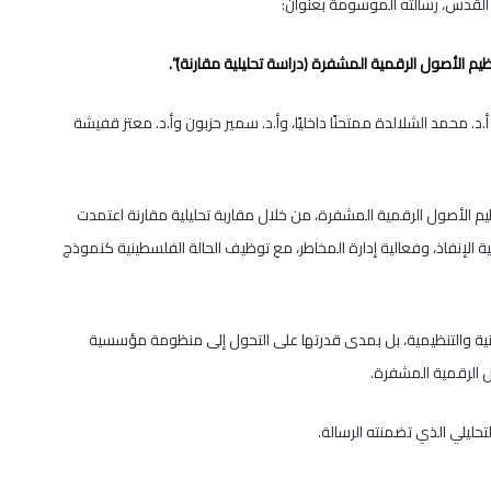
 القدس، رسالته الموسومة بعنوان:
ظيم الأصول الرقمية المشفرة (دراسة تحليلية مقارنة)”.
 محمد الشلالدة ممتحنًا داخليًا، وأ.د. سمير حزبون وأ.د. معتز قفيشة
نظيم الأصول الرقمية المشفرة، من خلال مقاربة تحليلية مقارنة اعتمدت
لية الإنفاذ، وفعالية إدارة المخاطر، مع توظيف الحالة الفلسطينية كنموذج
ونية والتنظيمية، بل بمدى قدرتها على التحول إلى منظومة مؤسسية
ول الرقمية المشفرة.
حليلي الذي تضمنته الرسالة.