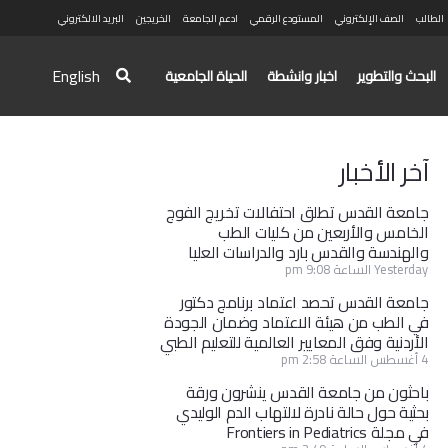
الطالب
الصف الإلكتروني
المستودع الرقمي
ادعم الجامعة
الخريجين
البريد الالكتروني
English
البحث والتطوير
اخبار وانشطة
الحياة الجامعية
آخر الأخبار
جامعة القدس تطلق احتفالات تخريج الفوج
الخامس والأربعين من كليات الطب
والهندسة والقدس بارد والدراسات العليا
Yesterday الساعة 9:08 pm
جامعة القدس تحصد اعتماد برنامج دكتور
في الطب من هيئة الاعتماد وضمان الجودة
الأردنية وفق المعايير العالمية للتعليم الطبي
4 أغسطس الساعة 2:58 pm
باحثون من جامعة القدس ينشرون ورقة
بحثية حول حالة نادرة لالتهاب الدم الوليدي
في مجلة Frontiers in Pediatrics