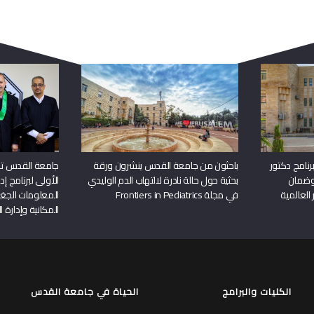
ربما يعجبك أيضا
نامج دكتور
باحثون من جامعة القدس ينشرون ورقة
جامعة القدس تن
وضمان
بحثية حول حالة نادرة لالتهاب الدم الوليدي
الأولى لبرنامج إ
 العالمية
في مجلة Frontiers in Pediatrics
المعلومات الجغر
المكانية وإدارة ا
الكليات والبرامج
الحياة في جامعة القدس
الكليات
الحياة في الجامعة