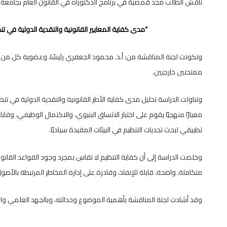
ناقش الطالب مجد قمصية في برنامج الدكتوراه في القانون العام بجامعة
“مدى كفاية المعايير القانونية والنقدية الدولية في تن
وتكونت لجنة المناقشة من: أ.د. محمود الجعفري رئيسًا، وعضوية كل من أ.د.
ممتحنين خارجيين.
وتناولت الدراسة تحليل مدى كفاية الأطر القانونية والنقدية الدولية في ت
معيارًا منهجيًا يقوم على اختبار الاتساق البنيوي، والاكتمال الوظيفي، وقاب
تطبيقي لبحث تحديات التنظيم في البيئات المقيدة سياديًا.
وخلصت الدراسة إلى أن كفاية التنظيم لا تقاس بمجرد وجود القواعد القان
متكاملة، واضحة، قابلة للإنفاذ، وقادرة على إدارة المخاطر المرتبطة بالأص
وقد أشادت لجنة المناقشة بأهمية الموضوع وحداثته، وبالجهد العلمي والت