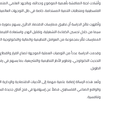
وأشادت لجنة المناقشة بأهمية الموضوع وحداثته، وبالجهد العلمي المتميز ا
الفلسطينية ومتطلبات التنمية المستدامة، خاصة في ظل التوجهات العالمية ا
وأظهرت نتائج الدراسة أن تطبيق ممارسات الاقتصاد الدائري يسهم بصورة م
سيما من خلال تحسين الكفاءة التشغيلية، وتقليل الهدر، واستعادة القيمة 
الممارسات تتأثر بمجموعة من العوامل التنظيمية والمالية والتكنولوجية ا
وقدمت الدراسة عدداً من التوصيات العملية الموجهة لصناع القرار والقطاع
التحديث التكنولوجي، وتطوير الأطر التنظيمية والتشريعية، بما يسهم في 
الطويل.
وتُعد هذه الرسالة إضافة علمية مهمة إلى الأدبيات الاقتصادية والإدارية ال
والواقع الصناعي الفلسطيني، فضلاً عن إسهامها في فتح آفاق جديدة لل
وتنافسية.