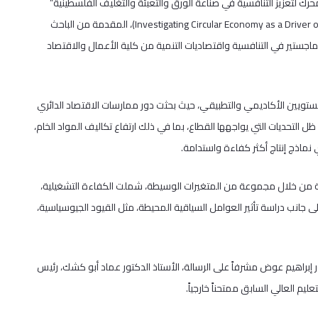
ك لتعزيز التنافسية في صناعة الورق والتعبئة والتغليف الفلسطينية”
(Investigating Circular Economy as a Driver of Competitiveness in the Palestinian Paper and Packaging Industry)، المقدمة من الباحث
اجستير في التنافسية واقتصاديات التنمية من كلية الأعمال والاقتصاد
مستويين الأكاديمي والتطبيقي، حيث بحثت دور ممارسات الاقتصاد الدائري
 التحديات التي يواجهها القطاع، بما في ذلك ارتفاع تكاليف المواد الخام،
ني نماذج إنتاج أكثر كفاءة واستدامة.
سية من خلال مجموعة من المتغيرات الوسيطة، شملت الكفاءة التشغيلية،
لى جانب دراسة تأثير العوامل السياقية المحيطة، مثل القيود الجيوسياسية،
 إبراهيم عوض مشرفاً على الرسالة، الأستاذ الدكتور عماد أبو كشك، رئيس
ليم العالي السابق ممتحناً خارجياً.