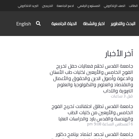
الطالب
الصف الإلكتروني
المستودع الرقمي
ادعم الجامعة
الخريجين
البريد الالكتروني
English
البحث والتطوير
اخبار وانشطة
الحياة الجامعية
آخر الأخبار
جامعة القدس تختتم فعاليات حفل تخريج
الفوج الخامس والأربعين لكليات طب الأسنان
والدعوة وأصول الدين والحقوق والأعمال
والاقتصاد والعلوم والتكنولوجيا والعلوم
التربوية والآداب
قبل 3 ساعات
جامعة القدس تطلق احتفالات تخريج الفوج
الخامس والأربعين من كليات الطب
والهندسة والقدس بارد والدراسات العليا
6 أغسطس الساعة 9:08 pm
جامعة القدس تحصد اعتماد برنامج دكتور