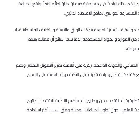
لذي بذله الباحث في معالجة قضية ترتبط ارتباطاً مباشراً بواقع الصناعة
لمتسارعة نحو تبني نماذج الاقتصاد الدائري.
لموسة في تعزيز تنافسية شركات الورق والتعبئة والتغليف الفلسطينية، لا
من الموارد والمواد المستخدمة. كما بينت النتائج أن فعالية هذه
لمحيطة.
 الصناعي والجهات الداعمة، ركزت على أهمية تعزيز التمويل الأخضر، ودعم
رفع كفاءة القطاع وزيادة قدرته على التكيف والمنافسة على المدى
تطبيقية، لما تقدمه من ربط بين المفاهيم النظرية للاقتصاد الدائري
بحث العلمي حول تطوير الصناعات الوطنية وفق أسس أكثر استدامة