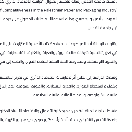
ناقشت جامعة القدس رسالة ماجستير بعنوان: “دراسة الاقتصاد الدائري كمحر
المهندس أيمن وليد صبيح، وذلك استكمالاً لمتطلبات الحصول على درجة الم
في جامعة القدس.
وتناولت الرسالة أحد الموضوعات المعاصرة ذات الأهمية المتزايدة على ال
في تعزيز تنافسية شركات صناعة الورق والتعبئة والتغليف الفلسطينية، في ظل
والقيود اللوجستية، ومحدودية البنية التحتية لإعادة التدوير، والحاجة إلى تب
وسعت الدراسة إلى تحليل أثر ممارسات الاقتصاد الدائري في تعزيز التناف
وكفاءة استخدام الموارد، والقدرة الابتكارية، والصورة السوقية الخضراء، إ
والبنية التكنولوجية، والقدرة المالية، والبيئة التنظيمية.
وتشكلت لجنة المناقشة من: عميد كلية الأعمال والاقتصاد الأستاذ الدكتور
جامعة القدس التنفيذي ممتحناً داخلياً، الدكتور صبري صيدم، وزير التربية والتع