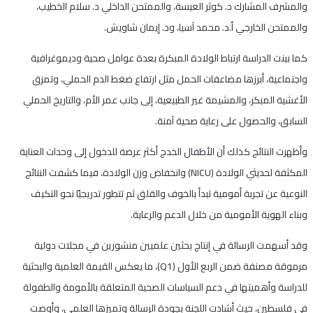
والمشرف المشارك د. كوثر العيسة، والممتحن الداخلي د. سلام الخطيب،
والممتحن الخارجي أ.د. محمد آسيا، ود. إيمان شاويش.
كما بينت الدراسة ارتباط الولادة المبكرة بعدة عوامل صحية وديموغرافية
واجتماعية، أبرزها مضاعفات الحمل مثل ارتفاع ضغط الدم الحملي، وتمزق
الأغشية المبكر، والمشيمة غير الطبيعية، إلى جانب عمر الأم، والتاريخ الحملي
السابق، والحصول على رعاية صحية آمنة.
وأظهرت النتائج كذلك أن الأطفال الخدج أكثر عرضة للدخول إلى وحدات العناية
المكثفة لحديثي الولادة (NICU) وانخفاض وزن الولادة، فيما كشفت النتائج
النوعية عن تجربة أمومية تبدأ بالخوف والقلق ثم تتطور تدريجيًا نحو التكيف
وبناء الهوية الأمومية من خلال الدعم والرعاية.
وقد أسهمت الرسالة في إنتاج بحثين علميين منشورين في مجلات دولية
مرموقة مصنفة ضمن الربع الأول (Q1)، ما يعكس القيمة العلمية والبحثية
للدراسة وأهميتها في دعم السياسات الصحية المتعلقة بالأمومة والطفولة
في فلسطين، حيث أشادت اللجنة بجودة الرسالة وتميزها العلمي، وأوصت