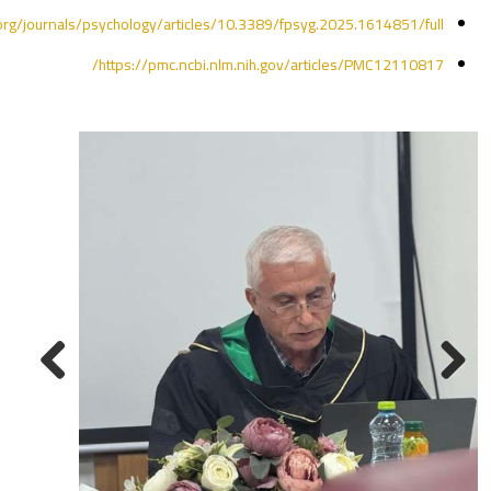
org/journals/psychology/articles/10.3389/fpsyg.2025.1614851/full
https://pmc.ncbi.nlm.nih.gov/articles/PMC12110817/
Next
Previous