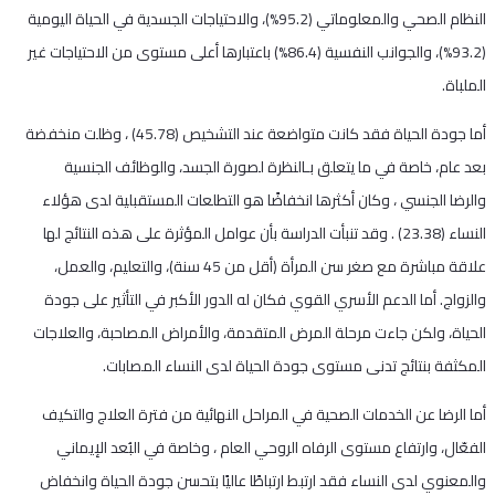
النظام الصحي والمعلوماتي (95.2%)، والاحتياجات الجسدية في الحياة اليومية
(93.2%)، والجوانب النفسية (86.4%) باعتبارها أعلى مستوى من الاحتياجات غير
الملباة.
أما جودة الحياة فقد كانت متواضعة عند التشخيص (45.78) ، وظلت منخفضة
بعد عام، خاصة في ما يتعلق بـالنظرة لصورة الجسد، والوظائف الجنسية
والرضا الجنسي ، وكان أكثرها انخفاضًا هو التطلعات المستقبلية لدى هؤلاء
النساء (23.38) . وقد تنبأت الدراسة بأن عوامل المؤثرة على هذه النتائج لها
علاقة مباشرة مع صغر سن المرأة (أقل من 45 سنة)، والتعليم، والعمل،
والزواج. أما الدعم الأسري القوي فكان له الدور الأكبر في التأثير على جودة
الحياة، ولكن جاءت مرحلة المرض المتقدمة، والأمراض المصاحبة، والعلاجات
المكثفة بنتائج تدنى مستوى جودة الحياة لدى النساء المصابات.
أما الرضا عن الخدمات الصحية في المراحل النهائية من فترة العلاج والتكيف
الفعّال، وارتفاع مستوى الرفاه الروحي العام ، وخاصة في البُعد الإيماني
والمعنوي لدى النساء فقد ارتبط ارتباطًا عاليًا بتحسن جودة الحياة وانخفاض