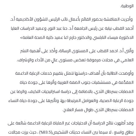
الوطنية.
وأجريت المناقشة بحضور القائم بأعمال نائب الرئيس للشؤون الأكاديمية أ.د.
أحمد القطب نيابة عن رئيس الجامعة أ.د. حنا عبد النور، وعميد الدراسات العليا
الدكتورة ميساء النابلسي والدكتور حازم اغا عميد كلية الصحة العامة>
وأثنى أ.د. احمد القطب على المستوى الرسالة، وأكد على أهمية النشر
العلمي في مجلات مرموقة تعكس مستوى عالٍ من الأداء والإشراف.
وأوضحت الطالبة بأن أهداف دراستها تتمثل بتقييم خدمات الرعاية الداعمة
المقدَّمة في مستشفيات جنوب الضفة الغربية وأثرها على جودة حياة
المصابات بسرطان الثدي، بالاضافة إلى دراسة استراتيجيات التكيف، والرضا عن
جودة الرعاية الصحية، والعوامل المرتبطة بها، وتأثيرها على جودة حياة النساء
المصابات بسرطان الثدي طوال مسار العلاج.
وقد أظهرت نتائج الدراسة أن الاحتياجات غير الملباة للرعاية الداعمة شائعة على
نطاق واسع ، لا سيما بين النساء حديثات التشخيص(83.5%) ، حيث برزت مجالات