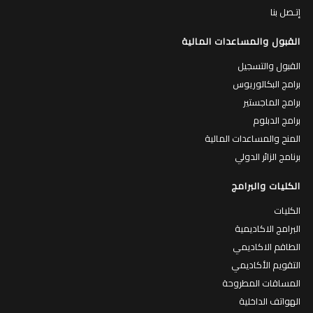
القبول والتسجيل
برامج البكالوريوس
برامج الماجستير
برامج الدبلوم
المنح والمساعدات المالية
برنامج الزائر الدولي
الكليات والبرامج
الكليات
البرامج الاكاديمية
الطاقم الاكاديمي
التقويم الأكاديمي
المساقات المطروحة
الهواتف الداخلية
الحياة في جامعة القدس
الحياة في الجامعة
جولة افتراضية في الجامعة