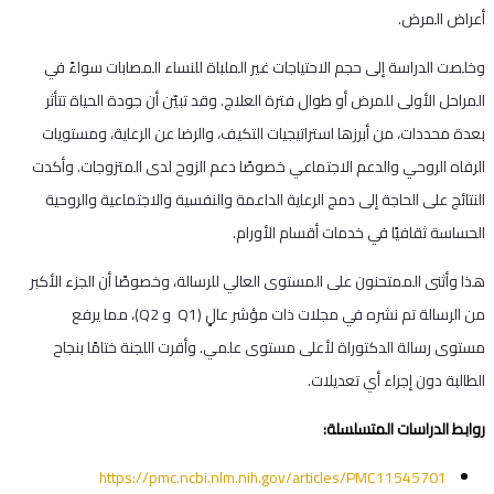
أعراض المرض.
وخلصت الدراسة إلى حجم الاحتياجات غير الملباة للنساء المصابات سواءً في
المراحل الأولى للمرض أو طوال فترة العلاج. وقد تبيّن أن جودة الحياة تتأثر
بعدة محددات، من أبرزها استراتيجيات التكيف، والرضا عن الرعاية، ومستويات
الرفاه الروحي والدعم الاجتماعي خصوصًا دعم الزوح لدى المتزوجات. وأكدت
النتائج على الحاجة إلى دمج الرعاية الداعمة والنفسية والاجتماعية والروحية
الحساسة ثقافيًا في خدمات أقسام الأورام.
هذا وأثنى الممتحنون على المستوى العالي للرسالة، وخصوصًا أن الجزء الأكبر
من الرسالة تم نشره في مجلات ذات مؤشر عالٍ (Q1 و Q2)، مما يرفع
مستوى رسالة الدكتوراة لأعلى مستوى علمي. وأقرت اللجنة ختامًا بنجاح
الطالبة دون إجراء أي تعديلات.
روابط الدراسات المتسلسلة:
https://pmc.ncbi.nlm.nih.gov/articles/PMC11545701