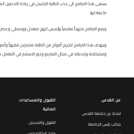
يسعى هذا البرنامج الى جذب الطلبة الراغبين في زيادة التحصيل ا
ما يعادلها.
ويتبع البرنامج منهجاً تعليمياً يؤسس لنهج معتدل ووسطي وعصري
ويهدف هذا البرنامج لتخريج أفواج من الطلبة متميزين فقهياً وأ
ومشكلاته وتحدياته في مجال التشريع ودور الاسلام في التعامل 
عن القدس
القبول والمساعدات
المالية
لمحة عن جامعة القدس
القبول والتسجيل
مكتب رئيس الجامعة
برامج البكالوريوس