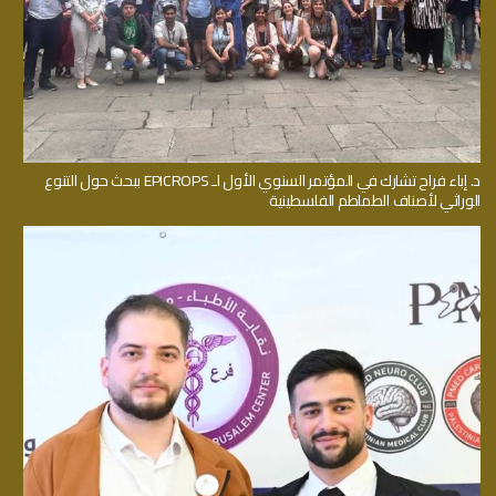
د. إباء فراح تشارك في المؤتمر السنوي الأول لـ EPICROPS ببحث حول التنوع
الوراثي لأصناف الطماطم الفلسطينية