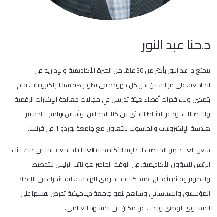
د.حنا عبد النور
يتمتع د. عبد النور بأكثر من 30 عامًا من الخبرة الأكاديمية والإدارية في
الجامعة. على مر السنين بذل كل جهوده في تطوير هندسة الإلكترونيات. قام
بتمكين وبناء قدرات أعضاء هيئة تدريس في مجالات معالجة الإشارات الرقمية
والاتصالات، وحفز النشاط البحثي في كلا المجالين، وأسس برنامج ماجستير
هندسة الإلكترونيات والحاسوب بالتعاون مع جامعة بوردو 1 في فرنسا.
شغل العديد من المناصب الإدارية الأكاديمية العليا بالجامعة، بما في ذلك نائب
الرئيس للشؤون الأكاديمية. في الوقت الحاضر هو نائب الرئيس للتخطيط
والتطوير وقائم بأعمال عميد كلية نجاد زعني للهندسة. لقد شارك في الإعداد
المؤسسي والسياساتي وساهم بنمو جامعة ديناميكية تفرض نفسها على
المستوى الوطني وتبحث عن مكان في المشهد العالمي.