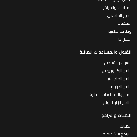
المتاحف والمراكز
الحرم الجامعي
المكتبات
وظائف شاغرة
إتـصل بنا
القبول والمساعدات المالية
القبول والتسجيل
برامج البكالوريوس
برامج الماجستير
برامج الدبلوم
المنح والمساعدات المالية
برنامج الزائر الدولي
الكليات والبرامج
الكليات
البرامج الاكاديمية