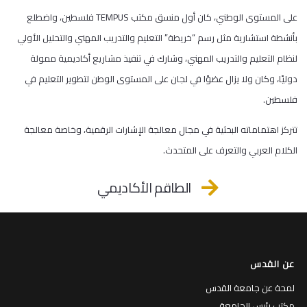
على المستوى الوطني، كان أول منسق مكتب TEMPUS فلسطين، واضطلع
بأنشطة استشارية مثل رسم “خريطة” التعليم والتدريب المهني والتحليل الأولي
لنظام التعليم والتدريب المهني، وشارك في تنفيذ مشاريع أكاديمية ممولة
دوليًا، وكان ولا يزال عضوًا في لجان على المستوى الوطن لتطوير التعليم في
فلسطين.
تتركز اهتماماته البحثية في مجال معالجة الإشارات الرقمية، وخاصة معالجة
الكلام العربي والتعرف على المتحدث.
الطاقم الأكاديمي
عن القدس
لمحة عن جامعة القدس
مكتب رئيس الجامعة