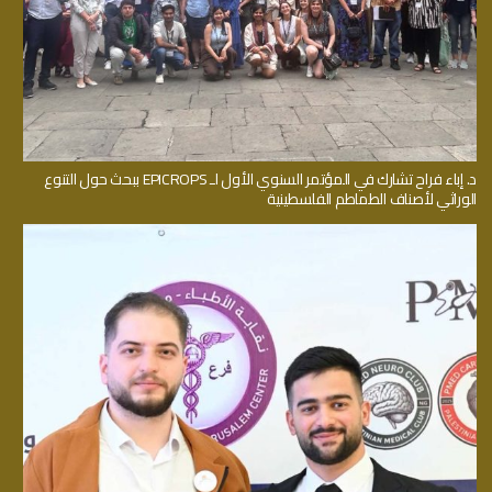
د. إباء فراح تشارك في المؤتمر السنوي الأول لـ EPICROPS ببحث حول التنوع
الوراثي لأصناف الطماطم الفلسطينية