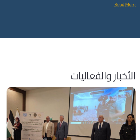
تتماشى جهود CCP مع أهداف الاستدامة العالمية وتساهم في بناء اقتصاد
Read More
مرن ومنخفض الكربون. من خلال تعزيز التعاون بين الأوساط الأكاديمية
والصناعة، يضمن المركز أن الممارسات المستدامة لا يتم تدريسها فحسب، بل
يتم تنفيذها بشكل فعال أيضًا.
الأخبار والفعاليات