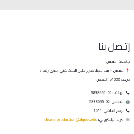
إتـصل بنا
جامعة القدس
القدس – بيت حنينا، شارع خليل السكاكيني، مبنى رقم 2
ص.ب 51000، القدس
الهاتف: 02-5838652
الفاكس: 02-5838655
الرقم الداخلي: 1041
البريد الإلكتروني:
cleanerproduction@alquds.edu