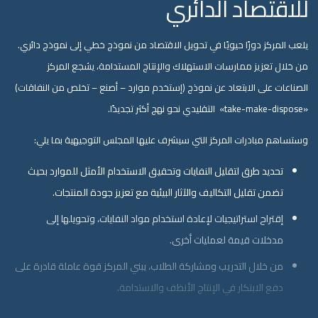
للاقتصاد الدائري
يلعب المركز دورًا حيويًا في تحويل الاقتصاد من نموذج خطي إلى نموذج دائري.
من خلال تعزيز ممارسات الاستهلاك والإنتاج المستدامة، يشجع المركز
الصناعات على الابتعاد عن نموذج (إستخدم موارد – أصنع – تخلص من النفاقات)
«take-make-dispose» التقليدي نحو نهج أكثر تجديدًا.
وستساهم مبادرات المركز التي سيشرف عليها المجلس التوجيهية بما يلي:
تحديد طرق لتقليل النفايات وتحقيق الاستخدام الأمثل للموارد بحيث
تضمن تقليل التكاليف والآثار البيئية مع تعزيز جودة المنتجات.
إقتراح استراتيجيات لإعادة استخدام مواد النفايات، وتحويلها إلى
مدخلات قيمة لعمليات أخرى.
من خلال التدريب ومشاركة الطلاب، يبني المركز قوة عاملة قادرة على
دفع الابتكار في الإنتاج الأنظف والاستدامة.