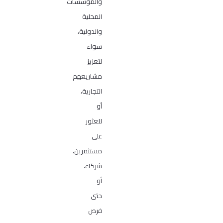
والمؤسسات
المحلية
والدولية،
سواء
لتعزيز
مشاريعهم
التجارية،
أو
للعثور
على
مستثمرين،
شركاء،
أو
حتى
فرص