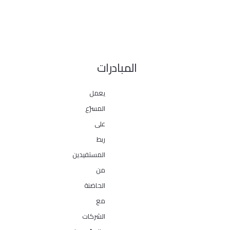
المبادرات
يعمل
المسرّع
على
ربط
المستفيدين
من
الحاضنة
مع
الشركات