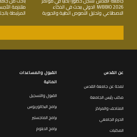
جامعة القدس تسجّل حضوراً بحثياً في مؤتمر
باحث من جامع
IWBBIO 2026 الدولي ببحث في الذكاء
متلازمة الأجس
الاصطناعي وتحليل النصوص الطبية والحيوية
المرتبطة بال
عن القدس
القبول والمساعدات
المالية
لمحة عن جامعة القدس
القبول والتسجيل
مكتب رئيس الجامعة
برامج البكالوريوس
المتاحف والمراكز
برامج الماجستير
الحرم الجامعي
برامج الدبلوم
المكتبات