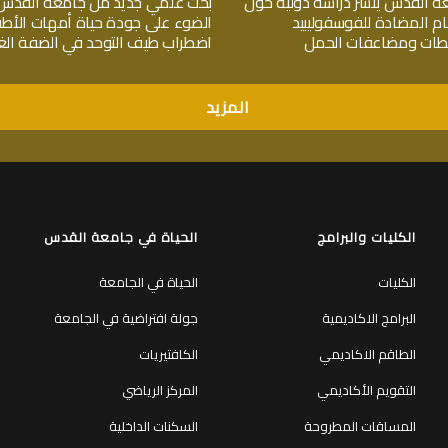
ة القدس ينشر دراسة دولية حول
بحث علمي جديد من جامعة القدس
ام المضادة للفوسفوليبيد
الضوء على جودة حياة أمهات الأط
جلطات ومضاعفات الحمل
اضطراب طيف التوحد في الضفة الغر
المزيد
الكليات والبرامج
الحياة في جامعة القدس
الكليات
الحياة في الجامعة
البرامج الاكاديمية
جولة افتراضية في الجامعة
الطاقم الاكاديمي
الكافتيريات
التقويم الأكاديمي
المركز الرياضي
المساقات المطروحة
السكنات الداخلية