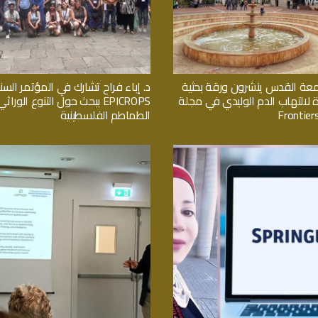
معة القدس ينشرون ورقة بحثية
د. إباء فراح تشارك في المؤتمر السن
ة لالتهاب الدم الوليدي في مجلة
EPICROPS ببحث حول التنوع الور
Frontiers
الطماطم الفلسطينية